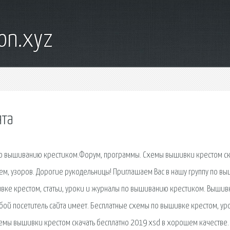
on.xyz
ята
 по вышиванию крестиком.Форум, программы. Схемы вышивки крестом ск
ем, узоров. Дорогие рукодельницы! Приглашаем Вас в нашу группу по в
вке крестом, статьи, уроки и журналы по вышиванию крестиком. Вышив
юбой посетитель сайта имеет. Бесплатные схемы по вышивке крестом, ур
емы вышивки крестом скачать бесплатно 2019 xsd в хорошем качестве.