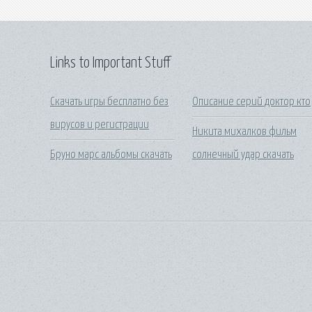
Links to Important Stuff
Скачать игры бесплатно без
Описание серий доктор кто
вирусов и регистрации
Никита михалков фильм
Бруно марс альбомы скачать
солнечный удар скачать