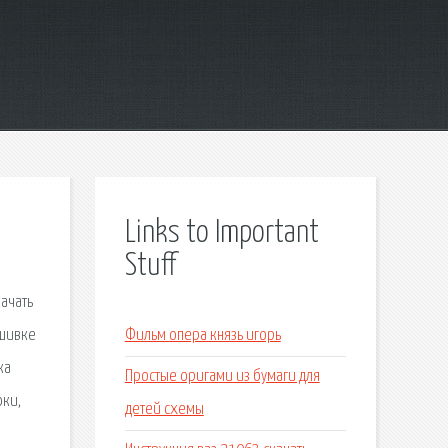
Links to Important
Stuff
ачать
ышивке
Фильм опера князь игорь
ка
Простые оригами из бумаги для
оки,
детей схемы