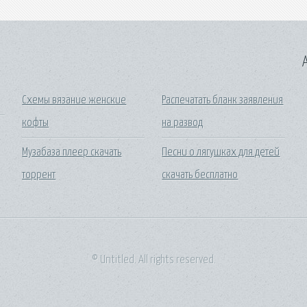
A
Схемы вязание женские
Распечатать бланк заявления
кофты
на развод
Музабаза плеер скачать
Песни о лягушках для детей
торрент
скачать бесплатно
© Untitled. All rights reserved.