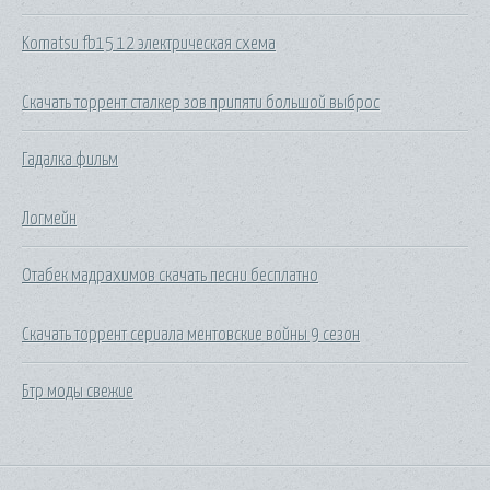
Komatsu fb15 12 электрическая схема
Скачать торрент сталкер зов припяти большой выброс
Гадалка фильм
Логмейн
Отабек мадрахимов скачать песни бесплатно
Скачать торрент сериала ментовские войны 9 сезон
Бтр моды свежие