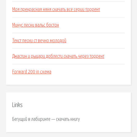
Моя прекрасная няня скачать все серии торрент
Минус песни вальс бостон
Текст песни ст вечно молодой
Джастин и рыцари доблести скачать через торрент
Forward 200 in схема
Links
Бегущий в лабиринте — скачать книгу