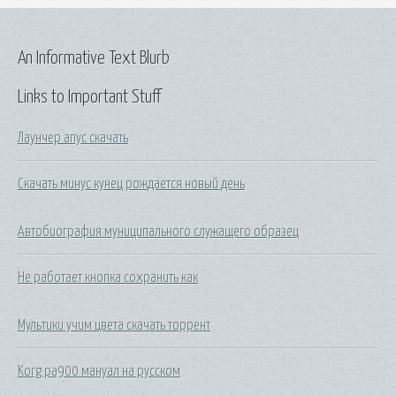
An Informative Text Blurb
Links to Important Stuff
Лаунчер апус скачать
Скачать минус кунец рождается новый день
Автобиография муниципального служащего образец
Не работает кнопка сохранить как
Мультики учим цвета скачать торрент
Korg pa900 мануал на русском