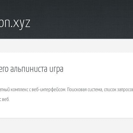
on.xyz
его альпиниста игра
тный комплекс с веб-интерфейсом. Поисковая сиcтема, список запросо
 веб.