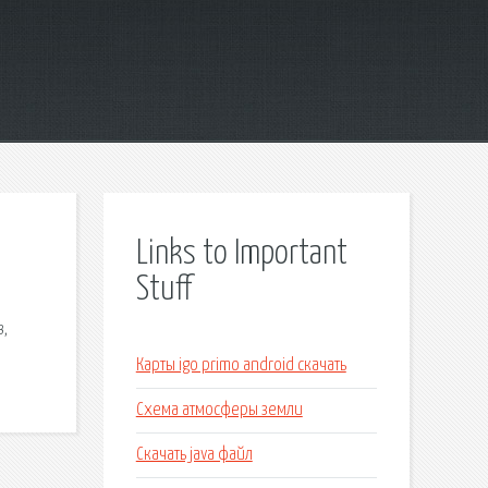
Links to Important
Stuff
в,
Карты igo primo android скачать
Схема атмосферы земли
Скачать java файл