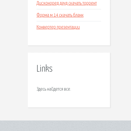
Дисхоноред дауд скачать торрент
Форма м 14 скачать бланк
Конвертер презентации
Links
Здесь найдется все.