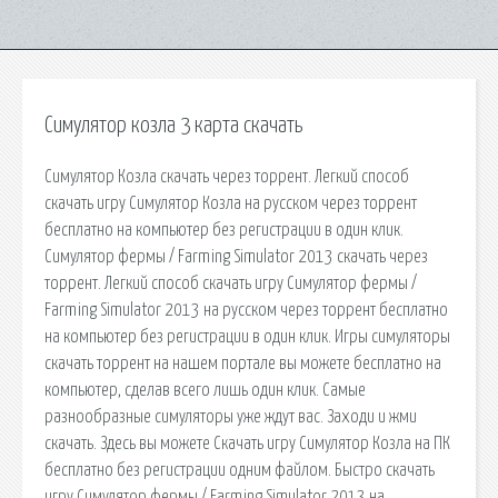
Симулятор козла 3 карта скачать
Симулятор Козла скачать через торрент. Легкий способ
скачать игру Симулятор Козла на русском через торрент
бесплатно на компьютер без регистрации в один клик.
Симулятор фермы / Farming Simulator 2013 скачать через
торрент. Легкий способ скачать игру Симулятор фермы /
Farming Simulator 2013 на русском через торрент бесплатно
на компьютер без регистрации в один клик. Игры симуляторы
скачать торрент на нашем портале вы можете бесплатно на
компьютер, сделав всего лишь один клик. Самые
разнообразные симуляторы уже ждут вас. Заходи и жми
скачать. Здесь вы можете Скачать игру Симулятор Козла на ПК
бесплатно без регистрации одним файлом. Быстро скачать
игру Симулятор фермы / Farming Simulator 2013 на