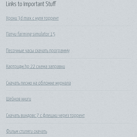
Links to Important Stuff
Уроки 3d max с нуля торрент
Патчи farming simulator 15
Песочные часы скачать программу
Картридж hp 22 схема заправки
Скачать песню на обложке журнала
Шейнов книги
Скачать виндовс 7 с флешки через торрент
Фильм стиляги скачать