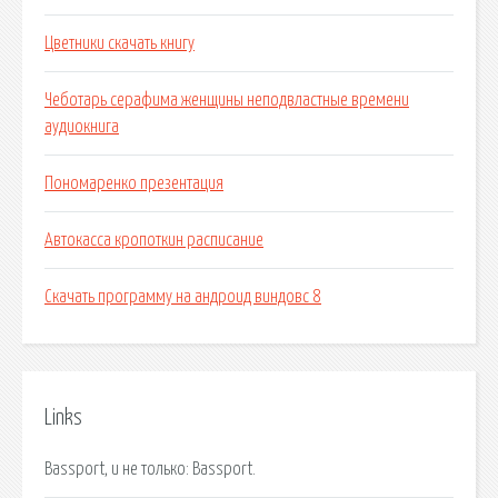
Цветники скачать книгу
Чеботарь серафима женщины неподвластные времени
аудиокнига
Пономаренко презентация
Автокасса кропоткин расписание
Скачать программу на андроид виндовс 8
Links
Bassport, и не только: Bassport.