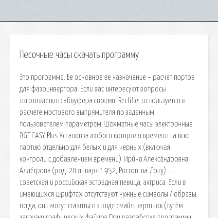
Песочные часы скачать программу
Это программа. Ее основное ее назначение – расчет портов
для фазоинвертора. Если вас интересуют вопросы
изготовления сабвуфера своими. Rectifier используется в
расчете мостового выпрямителя по заданным
пользователем параметрам. Шахматные часы электронные
DGT EASY Plus Установка любого контроля времени на всю
партию отдельно для белых и для черных (включая
контроли с добавлением времени). Ири́на Алекса́ндровна
Аллéгрова (род. 20 января 1952, Ростов-на-Дону) —
советская и российская эстрадная певица, актриса. Если в
имеющихся шрифтах отсутствуют нужные символы / образы,
тогда, они могут ставиться в виде смайл-картинок (путём
загрузки графических файлов При разработке программы