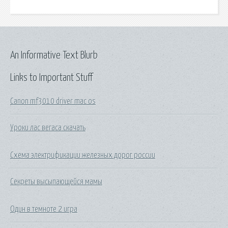
An Informative Text Blurb
Links to Important Stuff
Canon mf3010 driver mac os
Уроки лас вегаса скачать
Схема электрификации железных дорог россии
Секреты высыпающейся мамы
Один в темноте 2 игра