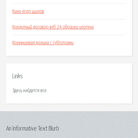
Кино егор шилов
Кредитный договор втб 24 образец ипотека
Кремниевая долина с субтитрами
Links
Здесь найдется все.
An Informative Text Blurb