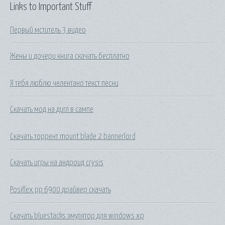
Links to Important Stuff
Первый мститель 3 видео
Жены и дочери книга скачать бесплатно
Я тебя люблю челентано текст песни
Скачать мод на дигл в сампе
Скачать торрент mount blade 2 bannerlord
Скачать игры на андроид crysis
Posiflex pp 6900 драйвер скачать
Скачать bluestacks эмулятор для windows xp