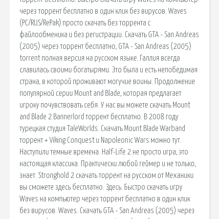
через торрент бесплатно в один клик без вирусов. Waves
(PC/RUS/RePak) просто скачать без торрента с
файлообменика и без регистрации. Скачать GTA - San Andreas
(2005) через торрент бесплатно, GTA - San Andreas (2005)
torrent полная версия на русском языке. Галлия всегда
славилась своими богатырями. Это была и есть непобедимая
страна, в которой проживают могучие воины. Продолжение
популярной серии Mount and Blade, которая предлагает
игроку почувствовать себя. У нас вы можете скачать Mount
and Blade 2 Bannerlord торрент бесплатно. В 2008 году
турецкая студия TaleWorlds. Скачать Mount Blade Warband
торрент + Viking Conquest и Napoleonic Wars можно тут.
Наступили темные времена. Half-Life 2 не просто игра, это
настоящая классика. Практически любой геймер и не только,
знает. Stronghold 2 скачать торрент на русском от Механики
вы сможете здесь бесплатно. Здесь. Быстро скачать игру
Waves на компьютер через торрент бесплатно в один клик
без вирусов. Waves. Скачать GTA - San Andreas (2005) через