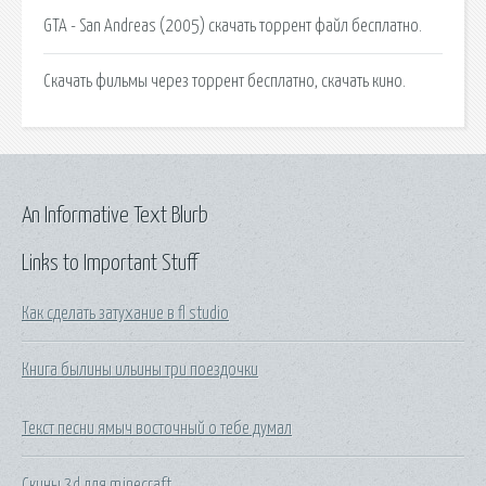
GTA - San Andreas (2005) скачать торрент файл бесплатно.
Скачать фильмы через торрент бесплатно, скачать кино.
An Informative Text Blurb
Links to Important Stuff
Как сделать затухание в fl studio
Книга былины ильины три поездочки
Текст песни ямыч восточный о тебе думал
Скины 3d для minecraft