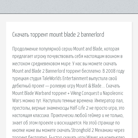
Скачать торрент mount blade 2 bannerlord
Продолжение популярной серии Mount and Blade, которая
предлагает игроку почувствовать себя настоящим воином в
жестоком средневековом мире. У нас вы можете скачать
Mount and Blade 2 Bannerlord торрент бесплатно. В 2008 году
турецкая студия TaleWorlds Entertainment выпустила свой
дебютный проект — ролевую игру Mount & Blade…. Скачать
Mount Blade Warband торрент + Viking Conquest и Napoleonic
Wars можно тут. Наступили темные времена. Император пал,
престолы, верные знаменосцы Half-Life 2 не просто игра, это
настоящая классика. Практически любой геймер и не только,
знает об этом проекте и восхищается. На этой странице по
кнопке ниже вы можете скачать Stronghold 2 Механики через
торрент бесплатно. Быстро скачать игру Waves на компьютер