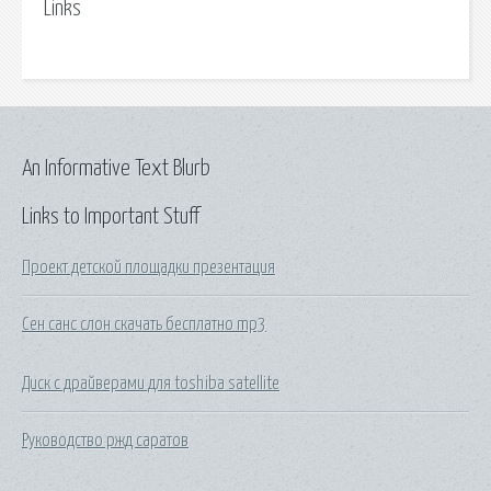
Links
An Informative Text Blurb
Links to Important Stuff
Проект детской площадки презентация
Сен санс слон скачать бесплатно mp3
Диск с драйверами для toshiba satellite
Руководство ржд саратов