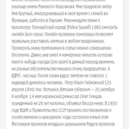
училище имени Римского-Корсакова. Мне предлагал актёр
Лев Круглый, эмигрировавший в своё время с семьёй во
Францию, работать в Париже. Рекомендуем также к
просмотру: Полицейский отряд! (Police Squad!) 1982 смотреть
онлайн (все серии. Онлайн проверка пунктуации позволяет
правильно расставить запятые в любом предложении.
Проверить знаки препинания в статье можно совершенно
бесплатно. Давно уже имел я намерение написать историю
какого-нибудь города (или края) в данный период времени,
но разные обстоятельства мешали этому предприятию. А
ВДРУГ, частица. После слова вдруг запятая не ставится. С
надеждой думалось человеку:. Пётр Ильи́ч Чайко́вский (25
апреля 1840, пос. Воткинск, Вятская губерния — 25 октября
6 ноября. 14 мая украинский режиссер Олег Сенцов,
осужденный на 20 лет колонии, объявил бессрочную. В 1930
году ВЦИК и Правительство СССР приняли постановление о
хозяйственном и культурном. года состоялся очный этап
Фестиваля проектов младших школьников Радуга проектов.