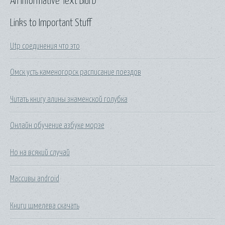
An Informative Text Blurb
Links to Important Stuff
Utp соединения что это
Омск усть каменогорск расписание поездов
Читать книгу алины знаменской голубка
Онлайн обучение азбуке морзе
Но на всякий случай
Массивы android
Книги шмелева скачать