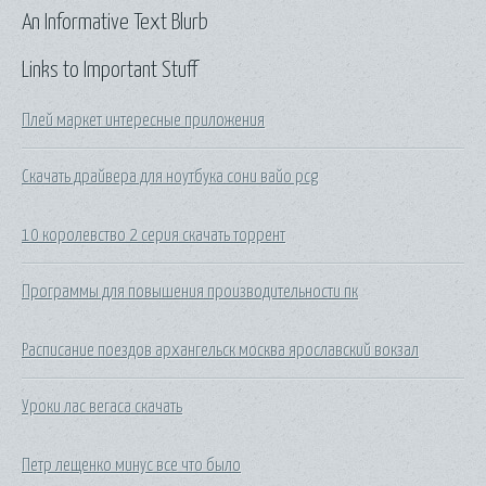
An Informative Text Blurb
Links to Important Stuff
Плей маркет интересные приложения
Скачать драйвера для ноутбука сони вайо pcg
10 королевство 2 серия скачать торрент
Программы для повышения производительности пк
Расписание поездов архангельск москва ярославский вокзал
Уроки лас вегаса скачать
Петр лещенко минус все что было