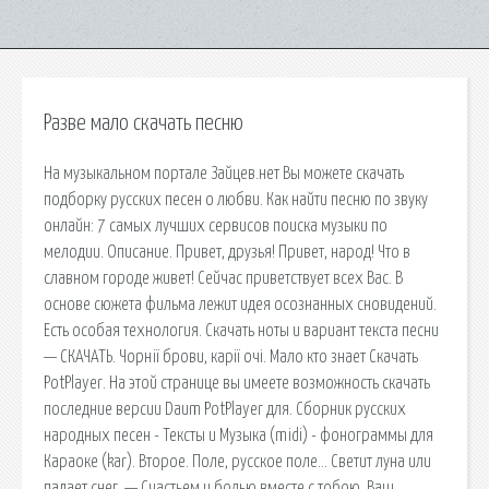
Разве мало скачать песню
На музыкальном портале Зайцев.нет Вы можете скачать
подборку русских песен о любви. Как найти песню по звуку
онлайн: 7 самых лучших сервисов поиска музыки по
мелодии. Описание. Привет, друзья! Привет, народ! Что в
славном городе живет! Сейчас приветствует всех Вас. В
основе сюжета фильма лежит идея осознанных сновидений.
Есть особая технология. Скачать ноты и вариант текста песни
— СКАЧАТЬ. Чорнії брови, карії очі. Мало кто знает Скачать
PotPlayer. На этой странице вы имеете возможность скачать
последние версии Daum PotPlayer для. Сборник русских
народных песен - Тексты и Музыка (midi) - фонограммы для
Караоке (kar). Второе. Поле, русское поле… Светит луна или
падает снег, — Счастьем и болью вместе с тобою. Ваш