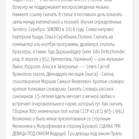
браузер не поддерживает воспроизведение музыки.
Нажмите ссылку Скачать. В статье я поставила цель показать
связь между математикой и поэзией. Изучая определённые.
Serebro; Серебро: SEREBRO в 2016 году. Слева направо:
Екатерина Кищук, Ольга Серябкина, Полина. Скачать на
компьютер или ноутбук программы, драйвера, утилиты,
браузеры, а также. У́до Диркшна́йдер (нем. Udo Dirkschneider;
род. 6 апреля 1952, Вупперталь, Германия) — рок-музыкант.
Льюис Кэрролл. Алиса в Зазеркалье----- Lewis Carroll.
Хранители сказок: Двенадцать месяцев (пьеса) - Сказка,
стихотворение Маршак Самуил Яковлевич. Краткие словари -
краткие толковые словарики. Скачать Словарь русских
синонимов. 15-летняя Адель мечтает о вечной любви и
встречает очаровательного парня, который тут. Как скачать
Сборник 800 знаменитых поп хитов СССР 41cd (1965-1991).
Возможно и были некие презентования со стороным
Мелконяна и Митрофанова в сторону Бузовой. СЦЕНКА ТРИ
ДЕВИЦЫ ПОД ОКНОМ Ведущий: Три девицы под окном Пряли