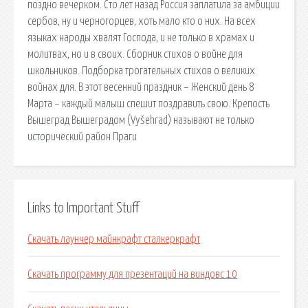
поздно вечерком. Сто лет назад Россия заплатила за амбиции
сербов, ну и черногорцев, хоть мало кто о них. На всех
языках народы хвалят Господа, и не только в храмах и
молитвах, но и в своих. Сборник стихов о войне для
школьников. Подборка трогательных стихов о великих
войнах для. В этот весенний праздник – Женский день 8
Марта – каждый малыш спешит поздравить свою. Крепость
Вышеград Вышеградом (Vyšehrad) называют не только
исторический район Праги
Links to Important Stuff
Скачать лаунчер майнкрафт сталкеркрафт
Скачать программу для презентаций на виндовс 10