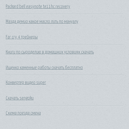
Packard bell easynote te11hc recovery
Мазда демио какое масло лить по мануалу
Far cry 4 трейнеры
Книги по сыроделию в домашних условиях скачать
Ищенко каменные работы скачать бесплатно
Конвертер видео super
Скачать sengoku
Схема поезда смена