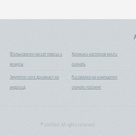
A
Фольксваген пассат плюсы и
Хроники кастеров книги
минусы
скачать
Эмулятор сега дримкаст на
Рисовалка на компьютер
андроид
скачать торрент
© Untitled. All rights reserved.