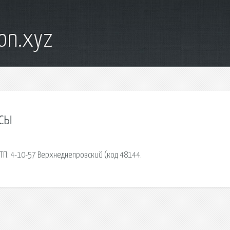
on.xyz
усы
ТП: 4-10-57 Верхнеднепровский (код 48144.