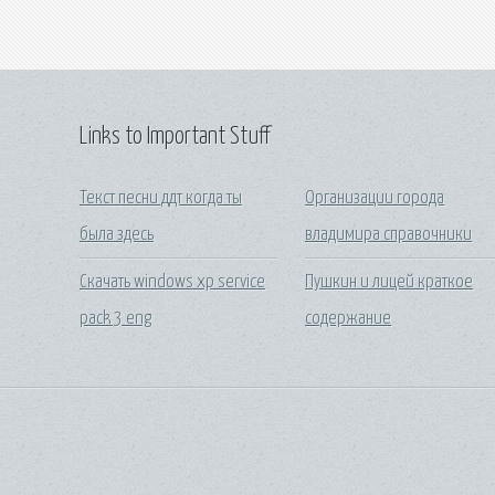
Links to Important Stuff
Текст песни ддт когда ты
Организации города
была здесь
владимира справочники
Скачать windows xp service
Пушкин и лицей краткое
pack 3 eng
содержание