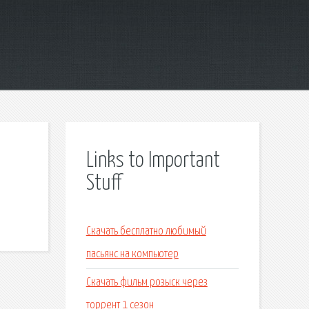
Links to Important
Stuff
Скачать бесплатно любимый
пасьянс на компьютер
Скачать фильм розыск через
торрент 1 сезон