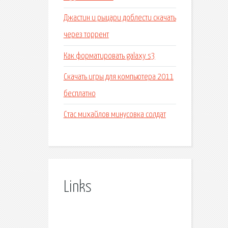
Джастин и рыцари доблести скачать
через торрент
Как форматировать galaxy s3
Скачать игры для компьютера 2011
бесплатно
Стас михайлов минусовка солдат
Links