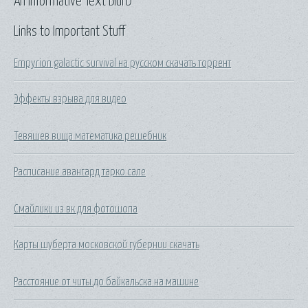
An Informative Text Blurb
Links to Important Stuff
Empyrion galactic survival на русском скачать торрент
Эффекты взрыва для видео
Тевяшев вища математика решебник
Расписание авангард тарко сале
Смайлики из вк для фотошопа
Карты шуберта московской губернии скачать
Расстояние от читы до байкальска на машине