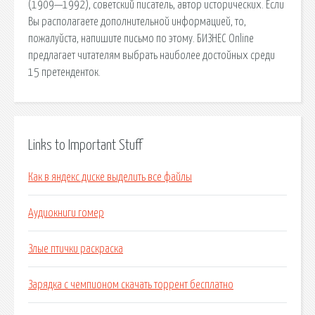
(1909—1992), советский писатель, автор исторических. Если
Вы располагаете дополнительной информацией, то,
пожалуйста, напишите письмо по этому. БИЗНЕС Online
предлагает читателям выбрать наиболее достойных среди
15 претенденток.
Links to Important Stuff
Как в яндекс диске выделить все файлы
Аудиокниги гомер
Злые птички раскраска
Зарядка с чемпионом скачать торрент бесплатно