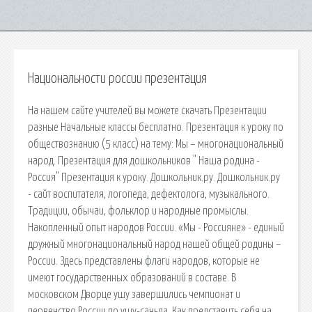
Национальности россии презентация
На нашем сайте учителей вы можете скачать Презентации
разные Начальные классы бесплатно. Презентация к уроку по
обществознанию (5 класс) на тему: Мы – многонациональный
народ. Презентация для дошкольников " Наша родина -
Россия" Презентация к уроку. Дошкольник.ру. Дошкольник.ру
- сайт воспитателя, логопеда, дефектолога, музыкального.
Традиции, обычаи, фольклор и народные промыслы.
Накопленный опыт народов России. «Мы - Россияне» - единый
дружный многонациональный народ нашей общей родины –
России. Здесь представлены флаги народов, которые не
имеют государственных образований в составе. В
московском Дворце ушу завершились чемпионат и
первенство России по ушу-саньда. Как представить себя на