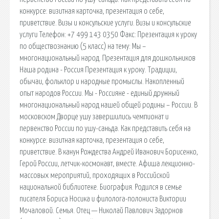
конкурсе: визитная карточка, презентация о себе,
приветствие. Визы и консульские услуги. Визы и консульские
услуги Телефон: +7 499 143 0350 Факс: Презентация к уроку
по обществознанию (5 класс) на тему: Мы –
многонациональный народ. Презентация для дошкольников
Наша родина - Россия Презентация к уроку. Традиции,
обычаи, фольклор и народные промыслы. Накопленный
опыт народов России. Мы - Россияне - единый дружный
многонациональный народ нашей общей родины – России. В
московском Дворце ушу завершились чемпионат и
первенство России по ушу-саньда. Как представить себя на
конкурсе: визитная карточка, презентация о себе,
приветствие. В канун Рождества Андрей Иванович Борисенко,
Герой России, летчик-космонавт, вместе. Афиша лекционно-
массовых мероприятий, проходящих в Российской
национальной библиотеке. Биография. Родился в семье
писателя Бориса Носика и филолога-полониста Виктории
Мочаловой. Семья. Отец — Николай Павлович Задорнов