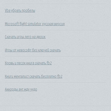
Vba убрать пробелы
Microsoft flight simulator русская версия
Скачать игры лего на двоих
Игры от невософт без ключей скачать
Кровь и песок книга скачать fb2
Книги менталист скачать бесплатно fb2
Аккорды ант жду чудо