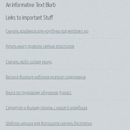
An Informative Text Blurb
Links to Important Stuff
Скачать драйвера для ноутбука под windows xp
Купить книгу правила святых апостолов
Скачать любэ солдат минус
Весна в фиальте набоков краткое содержание
Книга по трудовому обучению 9 класс
Саундтрек к фильму парень с нашего кладбища
Шаблон царица для фотошопа скачать бесплатно