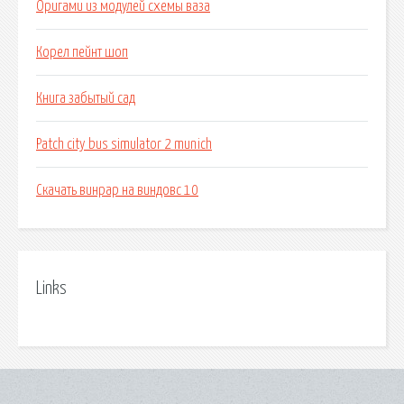
Оригами из модулей схемы ваза
Корел пейнт шоп
Книга забытый сад
Patch city bus simulator 2 munich
Скачать винрар на виндовс 10
Links