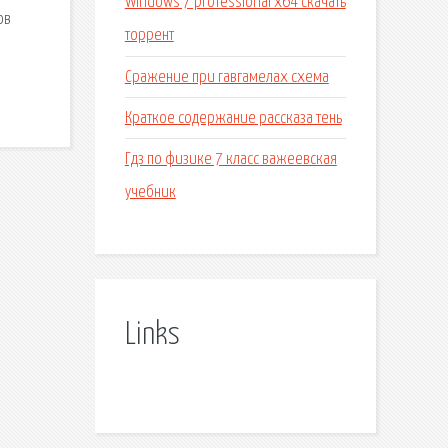
Windows 7 professional x64 скачать
ов
торрент
Сражение при гавгамелах схема
Краткое содержание рассказа тень
Гдз по физике 7 класс важеевская
учебник
Links