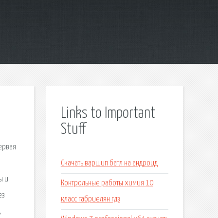
Links to Important
Stuff
Первая
Скачать варшип батл на андроид
ы и
Контрольные работы химия 10
ез
класс габриелян гдз
,