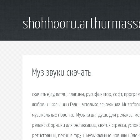
shohhooru.arthurmass
Муз звуки скачать
скачать ejay, патчи, плагины, русификатор, софт, прог
любовь школьницы Гали настолько вскружила. Muzofond.
музыкальные новинки. Музыка для души для релакса, ме
релакс сборники для релаксации, снятия стресса, успок
регистрации, песни в mp3 и музыкальные новинки. Элект