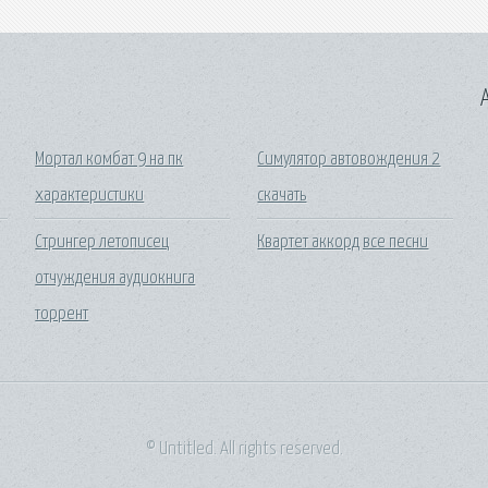
A
Мортал комбат 9 на пк
Симулятор автовождения 2
характеристики
скачать
Стрингер летописец
Квартет аккорд все песни
отчуждения аудиокнига
торрент
© Untitled. All rights reserved.