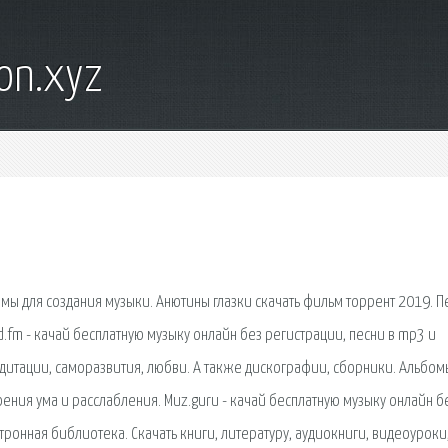
on.xyz
раммы для создания музыки. Анютины глазки скачать фильм торрент 2019. 
fm - качай бесплатную музыку онлайн без регистрации, песни в mp3 и
дитации, саморазвития, любви. А также дискографии, сборники. Альбом
оения ума и расслабления. Muz.guru - качай бесплатную музыку онлайн б
ронная библиотека. Скачать книги, литературу, аудиокниги, видеоуроки