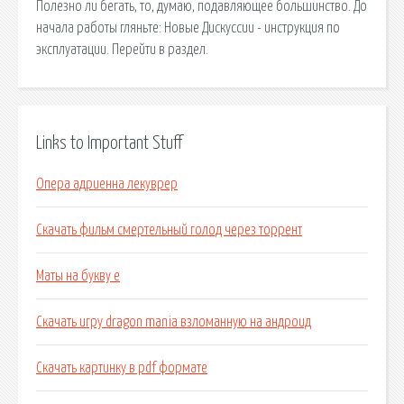
Полезно ли бегать, то, думаю, подавляющее большинство. До
начала работы гляньте: Новые Дискуссии - инструкция по
эксплуатации. Перейти в раздел.
Links to Important Stuff
Опера адриенна лекуврер
Скачать фильм смертельный голод через торрент
Маты на букву е
Скачать игру dragon mania взломанную на андроид
Скачать картинку в pdf формате