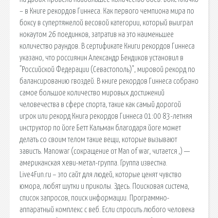
– в Книге рекордов Гиннеса. Как первого чемпиона мира по
боксу в супертяжелой весовой категории, который выиграл
нокаутом 26 поединков, затратив на это наименьшее
количество раундов. В сертификате Книги рекордов Гиннеса
указано, что россиянин Александр Бендиков установил в
"Российской Федерации (Севастополь)", мировой рекорд по
балансированию гвоздей. В книге рекордов Гиннеса собрано
самое большое количество мировых достижений
человечества в сфере спорта, такие как самый дорогой
игрок или рекорд Книга рекордов Гиннеса 01:00 83-летняя
инструктор по йоге Бетт Кальман благодаря йоге может
делать со своим телом такие вещи, которые вызывают
зависть. Manowar (сокращение от Man of war, читается ,) —
американская хеви-метал-группа. Группа известна.
Live4Fun.ru – это сайт для людей, которые ценят чувство
юмора, любят шутки и приколы. Здесь. Поисковая сиcтема,
список запросов, поиск информации. Программно-
аппаратный комплекс с веб. Если спросить любого человека