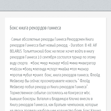
Бокс книга рекордов гиннеса
· Самые абсолютные рекорды Гиннеса Рекордсмен Книги
рекордов Гиннесса бьет новый рекорд. - Duration: 8:48. AIF
BELARUS. Тольяттинский бокс на песке хочет войти в книгу
рекордов Гиннеса 10 сентября состоится турнир по этому
виду спорта. · #бокс #мур #нокаут #бой #мма #макгрегор
#тайсон #боец #легенда #спорт #майка #топ #конор
#против #убил #ринге. бокс, книга рекордов гиннеса, Флойд
Мейвезер Вы сейчас просматриваете новость " Флойд
Мейвезер побил рекорд из Книги рекордов Гиннеса".
Торжественное событие состоялось на Конгрессе wbc.
Бывшие боксеры. Виталия и Владимира Кличко внесли в
Книгу рекордов Гиннесса, как братьев-чемпионов, которые
на двоих провели наибольшее количество боев. Бокс Кличко