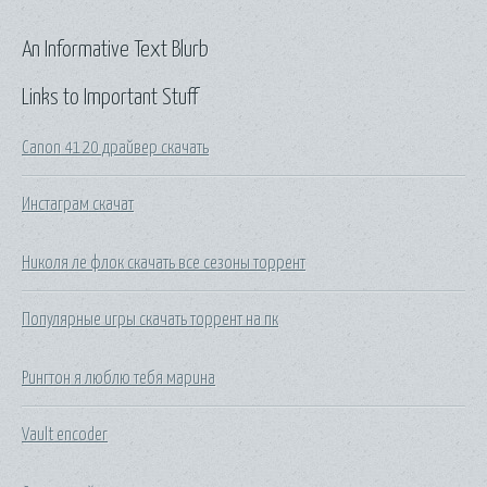
An Informative Text Blurb
Links to Important Stuff
Canon 4120 драйвер скачать
Инстаграм скачат
Николя ле флок скачать все сезоны торрент
Популярные игры скачать торрент на пк
Рингтон я люблю тебя марина
Vault encoder