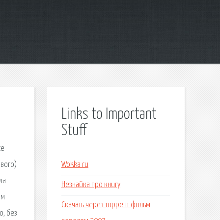
Links to Important
Stuff
се
ивого)
Wokka ru
ла
Незнайка про книгу
ем
Скачать через торрент фильм
о, без