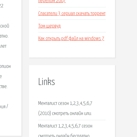
перелом 2007
22
Спасатели 3 сериал скачать торрент
Том шервуд
сской
атно.
Как открыть pdf файл на windows 7
 лет
орпион
е
Links
тве.
Менталист сезон 1,2,3,4,5,6,7
рия /
(2010) смотреть онлайн или.
Менталист 1,2,3,4,5,6,7 сезон
смотреть онлайн бесплатно.