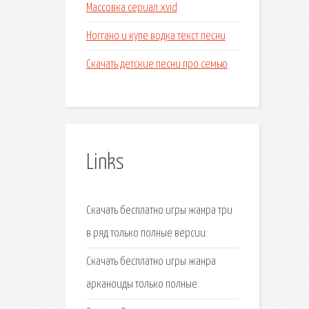
Массовка сериал xvid
Ноггано и купе водка текст песни
Скачать детские песни про семью
Links
Скачать бесплатно игры жанра три
в ряд только полные версии.
Скачать бесплатно игры жанра
арканоиды только полные.