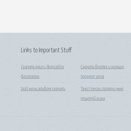
Links to Important Stuff
Скачать книги форсайта
Скачать братва и кольцо
бесплатно
торрент игра
Цой ночь альбом скачать
Текст песни подари мне
поцелуй ника