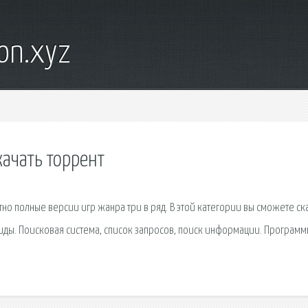
on.xyz
качать торрент
но полные версии игр жанра три в ряд. В этой категории вы сможете ск
ды. Поисковая сиcтема, список запросов, поиск информации. Программ