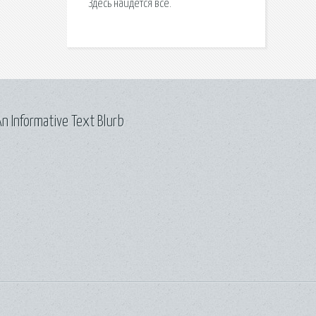
Здесь найдется все.
n Informative Text Blurb