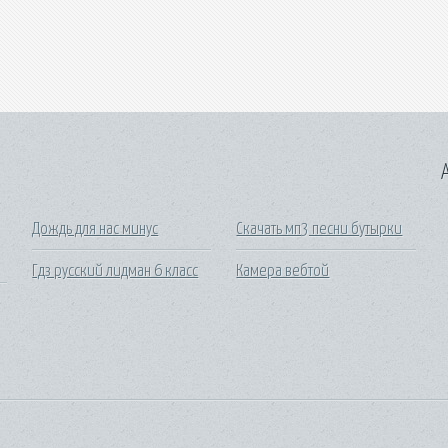
A
Дождь для нас минус
Скачать мп3 песни бутырки
Гдз русский лидман 6 класс
Камера вебтой