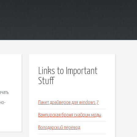
Links to Important
Stuff
ачать
но-
Пакет драйверов для windows 7
Вампирская броня скайрим моды
Володарский перевод