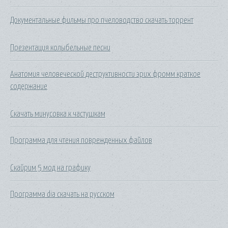
Документальные фильмы про пчеловодство скачать торрент
Презентация колыбельные песни
Анатомия человеческой деструктивности эрих фромм краткое
содержание
Скачать минусовка к частушкам
Программа для чтения поврежденных файлов
Скайрим 5 мод на графику
Программа dia скачать на русском