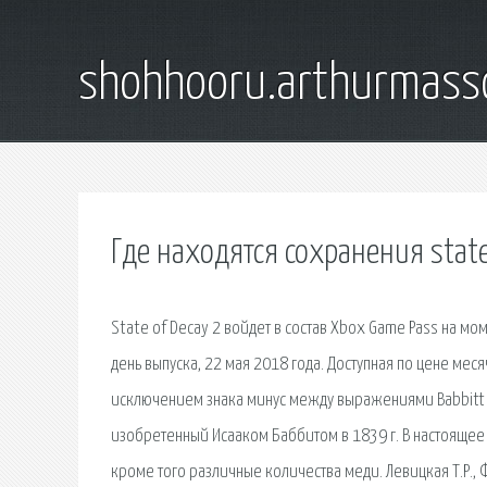
shohhooru.arthurmass
Где находятся сохранения state
State of Decay 2 войдет в состав Xbox Game Pass на мом
день выпуска, 22 мая 2018 года. Доступная по цене ме
исключением знака минус между выражениями Babbitt
изобретенный Исааком Баббитом в 1839 г. В настоящее
кроме того различные количества меди. Левицкая Т.Р., 