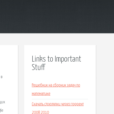
Links to Important
Stuff
 в
Решебник на сборник задач по
математике
щих
Скачать стрелялки через торрент
le
2008 2010