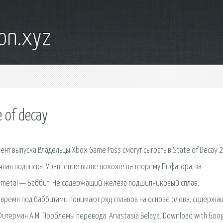
on.xyz
 of decay
ент выпуска Владельцы Xbox Game Pass смогут сыграть в State of Decay 2
сячная подписка. Уравнение выше похоже на теорему Пифагора, за
 metal — Баббит. Не содержащий железа подшипниковый сплав,
 время под баббитами понимают ряд сплавов на основе олова, содержа
Фитерман А.М. Проблемы перевода. Anastasia Belaya. Download with Goog