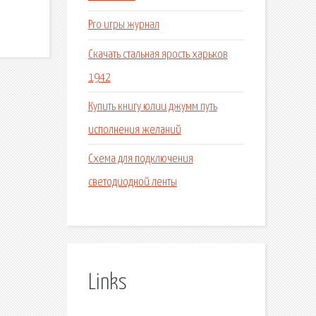
Pro игры журнал
Скачать стальная ярость харьков
1942
Купить книгу юлии джумм путь
исполнения желаний
Схема для подключения
светодиодной ленты
Links