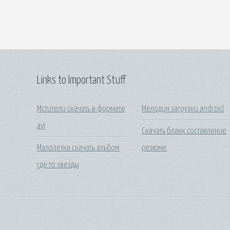
Links to Important Stuff
Мстители скачать в формате
Мелодия загрузки android
avi
Скачать бланк составление
Малолетка скачать альбом
резюме
где то звезды