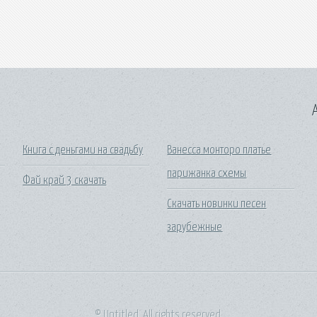
A
Книга с деньгами на свадьбу
Ванесса монторо платье
парижанка схемы
Фай край 3 скачать
Скачать новинки песен
зарубежные
© Untitled. All rights reserved.