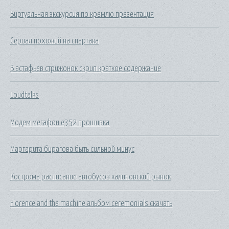
Виртуальная экскурсия по кремлю презентация
Сериал похожий на спартака
В астафьев стрижонок скрип краткое содержание
Loudtalks
Модем мегафон е352 прошивка
Маргарита бирагова быть сильной минус
Кострома расписание автобусов калиновский рынок
Florence and the machine альбом ceremonials скачать