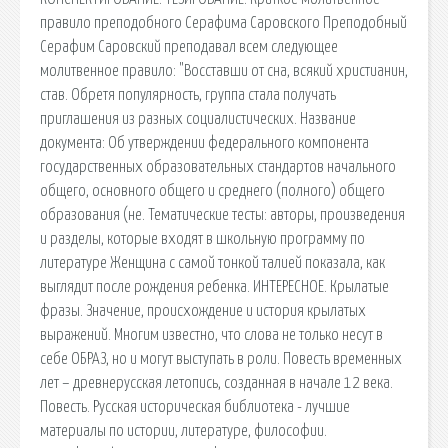
правило преподобного Серафима Саровского Преподобный
Серафим Саровский преподавал всем следующее
молитвенное правило: "Восставши от сна, всякий христианин,
став. Обретя популярность, группа стала получать
приглашения из разных социалистических. Название
документа: Об утверждении федерального компонента
государственных образовательных стандартов начального
общего, основного общего и среднего (полного) общего
образования (не. Тематические тесты: авторы, произведения
и разделы, которые входят в школьную программу по
литературе Женщина с самой тонкой талией показала, как
выглядит после рождения ребенка. ИНТЕРЕСНОЕ. Крылатые
фразы. Значение, происхождение и история крылатых
выражений. Многим известно, что слова не только несут в
себе ОБРАЗ, но и могут выступать в роли. Повесть временных
лет – древнерусская летопись, созданная в начале 12 века.
Повесть. Русская историческая библиотека - лучшие
материалы по истории, литературе, философии.