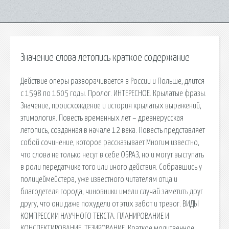
Значение слова летопись краткое содержание
Действие оперы разворачивается в России и Польше, длится
с 1598 по 1605 годы. Пролог. ИНТЕРЕСНОЕ. Крылатые фразы.
Значение, происхождение и история крылатых выражений,
этимология. Повесть временных лет – древнерусская
летопись, созданная в начале 12 века. Повесть представляет
собой сочинение, которое рассказывает Многим известно,
что слова не только несут в себе ОБРАЗ, но и могут выступать
в роли передатчика того или иного действия. Собравшись у
полицеймейстера, уже известного читателям отца и
благодетеля города, чиновники имели случай заметить друг
другу, что они даже похудели от этих забот и тревог. ВИДЫ
КОМПРЕССИИ НАУЧНОГО ТЕКСТА. ПЛАНИРОВАНИЕ И
КОНСПЕКТИРОВАНИЕ. ТЕЗИРОВАНИЕ. Краткое молитвенное