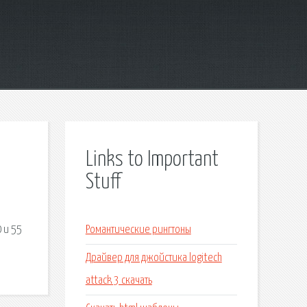
Links to Important
Stuff
 и 55
Романтические рингтоны
Драйвер для джойстика logitech
attack 3 скачать