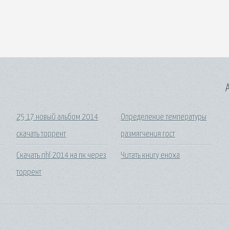
A
25 17 новый альбом 2014
Определение температуры
скачать торрент
размягчения гост
Скачать nhl 2014 на пк через
Читать книгу еноха
торрент