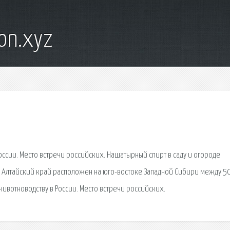
on.xyz
оссии. Место встречи российских. Нашатырный спирт в саду и огороде
к. Алтайский край расположен на юго-востоке Западной Сибири между 50
животноводству в России. Место встречи российских.