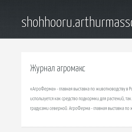
shohhooru.arthurmass
Журнал агромакс
«АгроФерма» - главная выставка по животноводству в Р
используется как средство подкормки для растений, та
градусами северной. АгроФерма - главная выставка по 