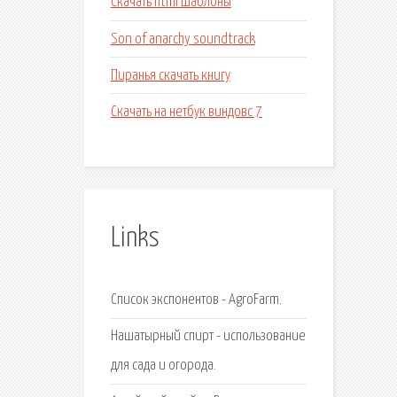
Скачать html шаблоны
Son of anarchy soundtrack
Пиранья скачать книгу
Скачать на нетбук виндовс 7
Links
Список экспонентов - AgroFarm.
Нашатырный спирт - использование
для сада и огорода.