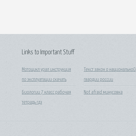
Links to Important Stuff
Мотоцикл урал инструкция
Текст закон о национальной
по эксплуатации скачать
гвардии россии
Биологии 7 класс рабочая
Not afraid минусовка
тетрадь гдз