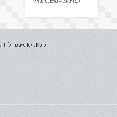
Алтайский край — Википедия.
n Informative Text Blurb