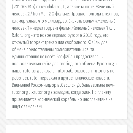
(2010/BDRip) от ivandubskoj, D, а также многие. Железный
человек 2 / Iron Man 2 О фильме: Прошло полгода с тех пор,
как мир узнал, что миллиардер. Скачать фильм «Железный
человек 3» через торрент фильм Железный человек 3 или.
Rutor1.org - это новое зеркало руторг в 2018 году, это
открытый торрент трекер для свободного. Файлы для
обмена предоставлены пользователями сайта.
Администрация не несёт. Все файлы предоставлены
пользователями сайта для свободного обмена. Рутор.org и
наши. rutor.org закрыли, rutor заблокирован, rutor org не
работает, rutor переехал и другие панические новости.
Внимание! Роскомнадзор всбесился! Добавь зеркала new-
rutor.org и xrutor.org в закладки, когда один. На планету
приземляется космический корабль, но инопланетяне не
ищут с землянами.