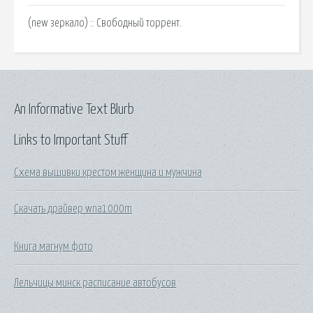
(new зеркало) :: Свободный торрент.
An Informative Text Blurb
Links to Important Stuff
Схема вышивки крестом женщина и мужчина
Скачать драйвер wna1000m
Книга магнум фото
Лельчицы минск расписание автобусов