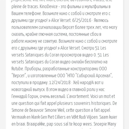
pleine de tracas. KinoDevice - это фильмы и мультфильмы в
Вашем телефоне. Возьмите кино с собой и смотрите его с
друзьями где угодно! » Alice Verset. 6/25/2016 · Являюсь
пользователем сигнализации Версет более трех лет, что могу
сказать, крайне глючная система, постоянные сбои в
работе.никому не советую. Возьмите кино с собой и смотрите
его с друзьями где угодно! » Alice Verset. Смотри 51 Les
versets Sataniques du Coran просмотров видео 0. 51 Les
versets Sataniques du Coran видео онлайн бесплатно на
Rutube. Приборы, разработанные конструкторами ООО
"Версет", и изготовленные ООО "НПО "Сибирский Арсенал",
поступили в продажу. 12/24/2018 · Хей народ!А вот и
новогодний выпуск. В этом видео в главной роли у нас
Геннадий Горин, очень веселый. L’avortement. Voici un mot et
une question qui fait appel plusieurs souvenirs historiques. De
Simone de Beauvoir Simone Weil, cette question a fait appel.
Vermaak en klank Gen Piet Cilliers en Vdkt Rudi Viljoen. Saam kuier
en braai. Braaipakke, pap sous sal te koop wees. Snoepie Many