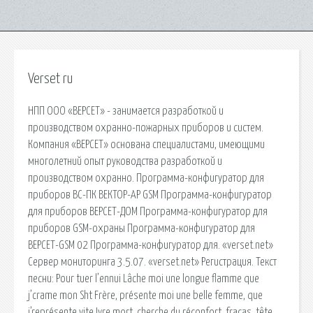
Verset ru
НПП ООО «ВЕРСЕТ» - занимается разработкой и
производством охранно-пожарных приборов и систем.
Компания «ВЕРСЕТ» основана специалистами, имеющими
многолетний опыт руководства разработкой и
производством охранно. Программа-конфигуратор для
приборов ВС-ПК ВЕКТОР-АР GSM Программа-конфигуратор
для приборов ВЕРСЕТ-ДОМ Программа-конфигуратор для
приборов GSM-охраны Программа-конфигуратор для
ВЕРСЕТ-GSM 02 Программа-конфигуратор для. «verset.net»
Сервер мониторинга 3.5.07. «verset.net» Регистрация. Текст
песни: Pour tuer l’ennui Lâche moi une longue flamme que
j’crame mon Sht Frère, présente moi une belle femme, que
j’représente vite Ivre mort, cherche du réconfort, fracas, tête