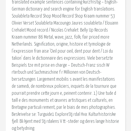
translated example sentences containing kurzfristig – English-
German dictionary and search engine for English translations.
Soulableta Record Shop Mood Record Shop Kraam nummer 53
Olivier Verset Soulableta Macoungo Jaures soulableta / Elouann
Crehalet Mood record / Nicolas Crehalet. Belly Up Records
Kraam nummer 86 Metal, wave, jazz, folk, fair priced more
Netherlands. Signification, origine, histoire et tymologie de
l'expression fran aise 'Oeil pour oeil, dent pour dent / Loi du
talion' dans le dictionnaire des expressions. Viele bersetzte
Beispiels tze mit prise en charge – Deutsch-Franz sisch W
rterbuch und Suchmaschine f r Millionen von Deutsch-
bersetzungen. Largement mobilis s avant les manifestations
de samedi, de nombreux policiers, inquiets de la tournure que
pourrait prendre cette journ e, peinent contenir. 1) Une tude d
taill e des monuments et œuvres artistiques et culturels, en
Bretagne particuli rement, par le biais de mes photographies.
Beskrivelse se: Turguide1 ExploreStj rdal Hva: Kulturhistoriske
fjell: Bli kjent med Stj rdalens V tt -steder og deres lange historie
og betydning.