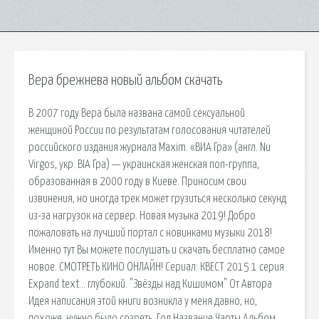
Вера брежнева новый альбом скачать
В 2007 году Вера была названа самой сексуальной
женщиной России по результатам голосования читателей
российского издания журнала Maxim. «ВИА Гра» (англ. Nu
Virgos, укр. ВІА Гра) — украинская женская поп-группа,
образованная в 2000 году в Киеве. Приносим свои
извинения, но иногда трек может грузиться несколько секунд
из-за нагрузок на сервер. Новая музыка 2019! Добро
пожаловать на лучший портал с новинками музыки 2018!
Именно тут Вы можете послушать и скачать бесплатно самое
новое. СМОТРЕТЬ КИНО ОНЛАЙН! Сериал: КВЕСТ 2015 1 серия
Expand text… глубокий. "Звёзды над Кишимом" От Автора
Идея написания этой книги возникла у меня давно, но,
похоже, нужно было созреть. Год Название Чарты Альбом