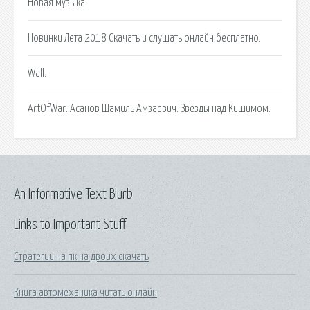
Новая Музыка
Новинки Лета 2018 Скачать и слушать онлайн бесплатно.
Wall.
ArtOfWar. Асанов Шамиль Амзаевич. Звёзды над Кишимом.
An Informative Text Blurb
Links to Important Stuff
Стратегии на пк на двоих скачать
Книга автомеханика читать онлайн