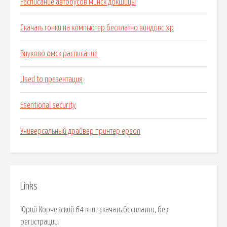
Расписание автобусов минск докшицы
Скачать гонки на компьютер бесплатно виндовс xp
Внуково омск расписание
Used to презентация
Esentional security
Универсальный драйвер принтер epson
Links
Юрий Корчевский 64 книг скачать бесплатно, без
регистрации.