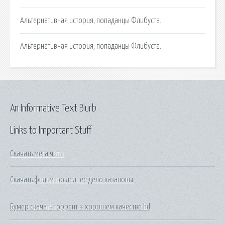
Альтернативная история, попаданцы Флибуста.
Альтернативная история, попаданцы Флибуста.
An Informative Text Blurb
Links to Important Stuff
Скачать мега читы
Скачать фильм последнее дело казановы
Бумер скачать торрент в хорошем качестве hd