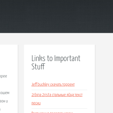
Links to Important
Stuff
корее
Jeff buckley скачать торрент
орошем
2rbina 2rista стальные яйца текст
зон и
песни
в