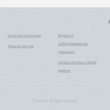
A
Книга всего один день
Журнал со
слабоуспевающими
Редактор для java
учащимися
Скачать картинки о вреде
курения
© Untitled. All rights reserved.