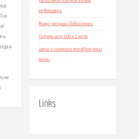
Расписание поездов казань
ние :
нефтекамск
 Тия
Минус частушки бабки ежки
ие
Скачать игру 100 к 1 на пк
я и
огда в
Jamie n commons marathon текст
песни
ти не
.
Links