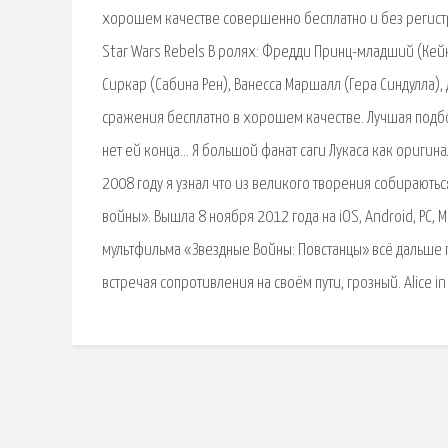
хорошем качестве совершенно бесплатно и без регистр
Star Wars Rebels В ролях: Фредди Принц-младший (Кейн
Сиркар (Сабина Рен), Ванесса Маршалл (Гера Синдулла)
сражения бесплатно в хорошем качестве. Лучшая подб
нет ей конца… Я большой фанат саги Лукаса как оригина
2008 году я узнал что из великого творения собираютьс
войны». Вышла 8 ноября 2012 года на iOS, Android, PC
мультфильма «Звездные Войны: Повстанцы» всё дальше п
встречая сопротивления на своём пути, грозный. Alice i