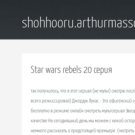
shohhooru.arthurmass
Star wars rebels 20 серия
так получилось, что я этот сериал (не мульт) смотрю пос
всего режиссировал) Джордж Лукас - Это офигенский се
бесплатно в режиме онлайн смотреть мультсериал Звезд
качестве На сегодняшний день мы можем с некой остор
немного рассказать о предстоящей премьере. Смотреть 