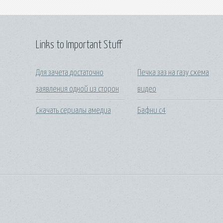
Links to Important Stuff
Для зачета достаточно
Печка заз на газу схема
заявления одной из сторон
видео
Скачать сериалы амедиа
Бафни с4