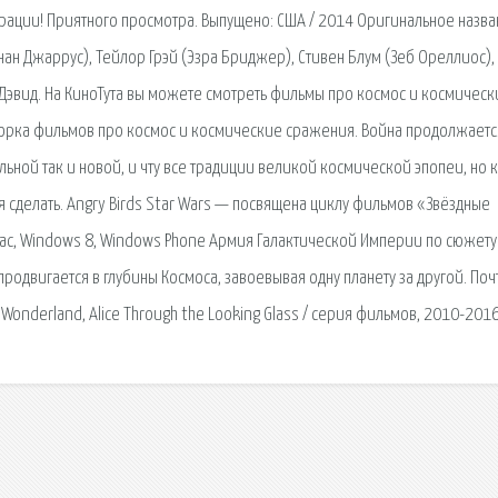
ации! Приятного просмотра. Выпущено: США / 2014 Оригинальное назва
ан Джаррус), Тейлор Грэй (Эзра Бриджер), Стивен Блум (Зеб Ореллиос),
, Дэвид. На КиноТута вы можете смотреть фильмы про космос и космическ
орка фильмов про космос и космические сражения. Война продолжаетс
льной так и новой, и чту все традиции великой космической эпопеи, но к
я сделать. Angry Birds Star Wars — посвящена циклу фильмов «Звёздные
, Mac, Windows 8, Windows Phone Армия Галактической Империи по сюжету
родвигается в глубины Космоса, завоевывая одну планету за другой. Поч
n Wonderland, Alice Through the Looking Glass / серия фильмов, 2010-2016