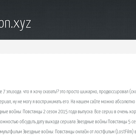
on.xyz
ле 7 эпизода. что я хочу сказать!? это просто шикарно, продюссировал (с
риал, ну не могу я воспринимать его. На нашем сайте можно абсолютно
ные войны: Повстанцы 2 сезон 2015 года выпуска. Все серии в очень х
ожностью обсудить дату выхода сериала Звездные войны Повстанцы 5 се
мультфильм Звездные войны: Повстанцы онлайн от лостфильм (LostFilm) 