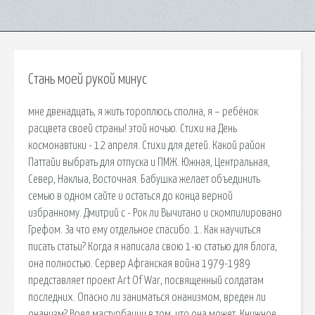
Стань моей рукой минус
мне двенадцать, я жить тороплюсь сполна, я – ребёнок
расцвета своей страны! этой ночью. Стихи на День
космонавтики - 12 апреля. Стихи для детей. Какой район
Паттайи выбрать для отпуска и ПМЖ. Южная, Центральная,
Север, Наклыа, Восточная. Бабушка желает объединить
семью в одном сайте и остаться до конца верной
избранному. Дмитрий c - Рок ли Вычитано и скомпилировано
Грефом. За что ему отдельное спасибо. 1. Как научиться
писать статьи? Когда я написала свою 1-ю статью для блога,
она полностью. Сервер Афганская война 1979-1989
представляет проект Art Of War, посвященный солдатам
последних. Опасно ли заниматься онанизмом, вреден ли
онанизм? Вред мастурбации в том, что она может. Книжное