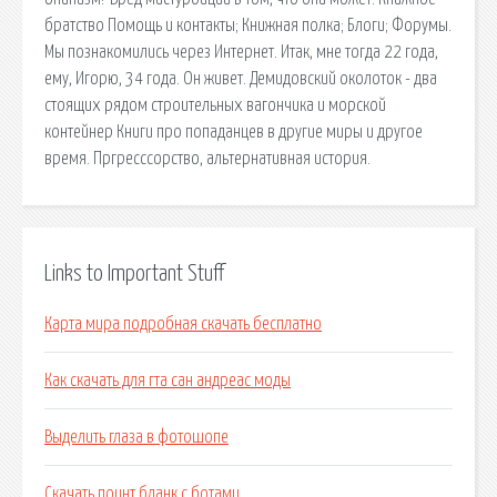
братство Помощь и контакты; Книжная полка; Блоги; Форумы.
Мы познакомились через Интернет. Итак, мне тогда 22 года,
ему, Игорю, 34 года. Он живет. Демидовский околоток - два
стоящих рядом строительных вагончика и морской
контейнер Книги про попаданцев в другие миры и другое
время. Пргресссорство, альтернативная история.
Links to Important Stuff
Карта мира подробная скачать бесплатно
Как скачать для гта сан андреас моды
Выделить глаза в фотошопе
Скачать поинт бланк с ботами