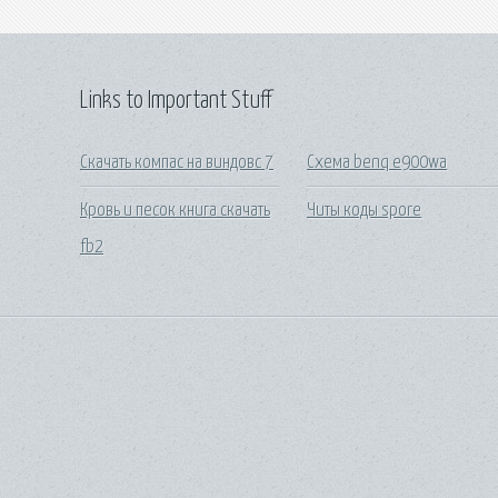
Links to Important Stuff
Скачать компас на виндовс 7
Схема benq e900wa
Кровь и песок книга скачать
Читы коды spore
fb2