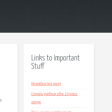
Links to Important
Stuff
Незнайка про книгу
Скачать учебник обж 10 класс
ю.
латчук