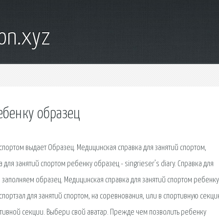
on.xyz
ебенку образец
спортом выдает Образец. Медицинская справка для занятий спортом,
для занятий спортом ребенку образец - singrieser’s diary. Справка для
не заполняем образец. Медицинская справка для занятий спортом ребенку
спортзал для занятий спортом, на соревнования, или в спортивную секци
ртивной секции. Выбери свой аватар. Прежде чем позволить ребенку