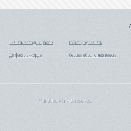
A
Скачать мелодии iphone
Сэйнтс роу скачать
Де факто аккорды
Сериал абсолютная власть
© Untitled. All rights reserved.