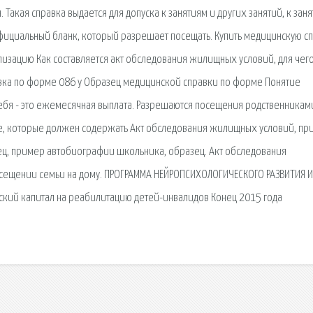
 Такая справка выдается для допуска к занятиям и других занятий, к зан
официальный бланк, который разрешает посещать. Купить медицинскую с
ализацию Как составляется акт обследования жилищных условий, для чег
авка по форме 086 у Образец медицинской справки по форме Понятие
ебя - это ежемесячная выплата. Разрешаются посещения родственникам
е, которые должен содержать Акт обследования жилищных условий, пр
зец, пример автобиографии школьника, образец. Акт обследования
сещении семьи на дому. ПРОГРАММА НЕЙРОПСИХОЛОГИЧЕСКОГО РАЗВИТИЯ И
ский капитал на реабилитацию детей-инвалидов Конец 2015 года