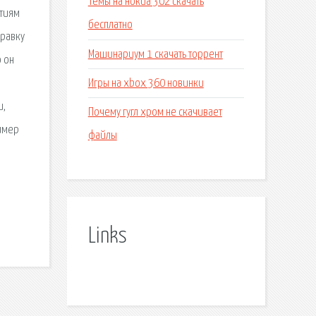
Темы на нокиа 302 скачать
ятиям
бесплатно
правку
Машинариум 1 скачать торрент
о он
Игры на xbox 360 новинки
и,
Почему гугл хром не скачивает
имер
файлы
Links