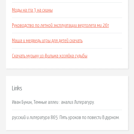
Моды на гта 3 на скины
Руководство по летной эксплуатации вертолета ми 26т
Маша и медведь игры для детей скачать
Скачать музыку из фильма хозяйка судьбы
Links
Иван Бунин, Темные аллеи : анализ Литерагуру.
русский и литература 865: Пять уроков по повести В дурном.