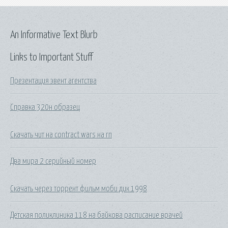
An Informative Text Blurb
Links to Important Stuff
Презентация эвент агентства
Справка 320н образец
Скачать чит на contract wars на гп
Два мира 2 серийный номер
Скачать через торрент фильм моби дик 1998
Детская поликлиника 118 на байкова расписание врачей