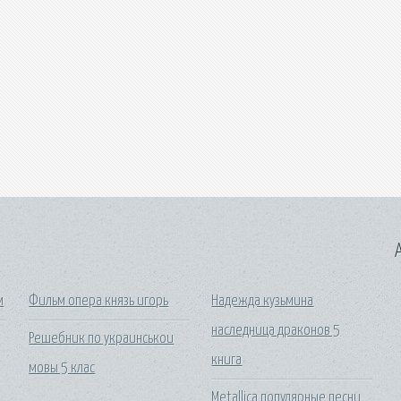
A
м
Фильм опера князь игорь
Надежда кузьмина
наследница драконов 5
Решебник по украинськои
книга
мовы 5 клас
Metallica популярные песни