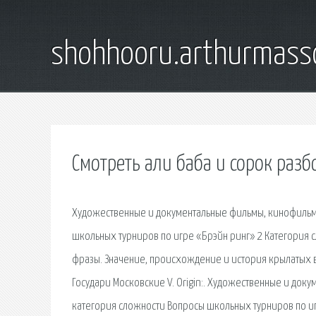
shohhooru.arthurmass
Смотреть али баба и сорок раз
Художественные и документальные фильмы, кинофильмы
школьных турниров по игре «Брэйн ринг» 2 Категория 
фразы. Значение, происхождение и история крылатых 
Государи Московские V. Origin:. Художественные и до
категория сложности Вопросы школьных турниров по иг