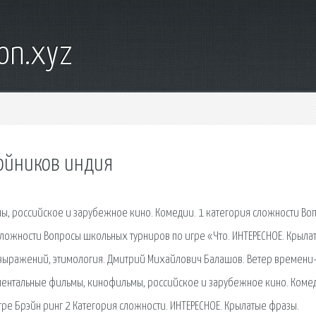
on.xyz
бойников индия
, российское и зарубежное кино. Комедии. 1 категория сложности Во
сложности Вопросы школьных турниров по игре «Что. ИНТЕРЕСНОЕ. Крыла
выражений, этимология. Дмитрий Михайлович Балашов. Ветер времени-
кументальные фильмы, кинофильмы, российское и зарубежное кино. Комед
ре Брэйн ринг 2 Категория сложности. ИНТЕРЕСНОЕ. Крылатые фразы.