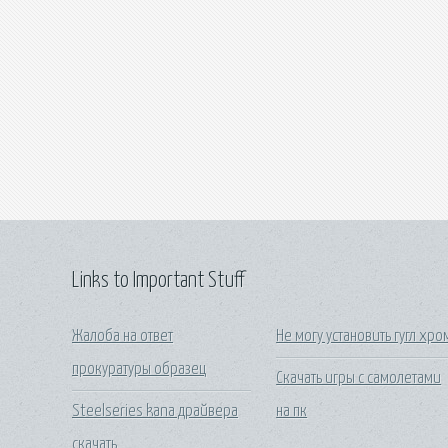
Links to Important Stuff
Жалоба на ответ
Не могу установить гугл хро
прокуратуры образец
Скачать игры с самолетами
Steelseries kana драйвера
на пк
скачать