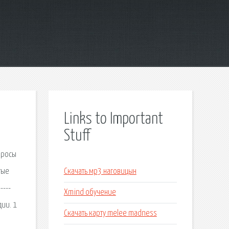
Links to Important
Stuff
просы
тые
Скачать мр3 наговицын
----
Xmind обучение
ии. 1
Скачать карту melee madness