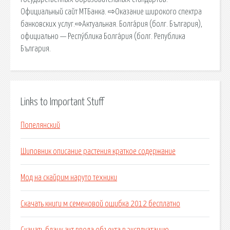
Официальный сайт МТБанка. ⇨Оказание широкого спектра
банковских услуг.⇨Актуальная. Болга́рия (болг. България),
официально — Респу́блика Болга́рия (болг. Република
България.
Links to Important Stuff
Попелянский
Шиповник описание растения краткое содержание
Мод на скайрим наруто техники
Скачать книги м семеновой ошибка 2012 бесплатно