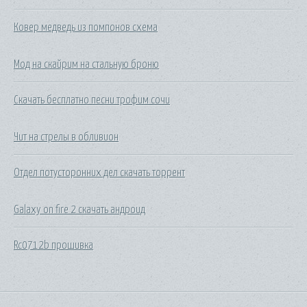
Ковер медведь из помпонов схема
Мод на скайрим на стальную броню
Скачать бесплатно песни трофим сочи
Чит на стрелы в обливион
Отдел потусторонних дел скачать торрент
Galaxy on fire 2 скачать андроид
Rc0712b прошивка