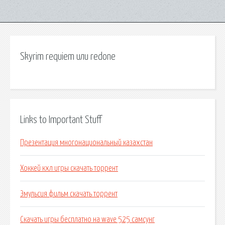
Skyrim requiem или redone
Links to Important Stuff
Презентация многонациональный казахстан
Хоккей кхл игры скачать торрент
Эмульсия фильм скачать торрент
Скачать игры бесплатно на wave 525 самсунг