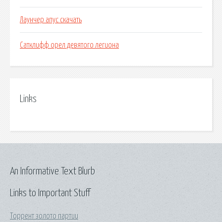
Лаунчер апус скачать
Сатклифф орел девятого легиона
Links
An Informative Text Blurb
Links to Important Stuff
Торрент золото партии