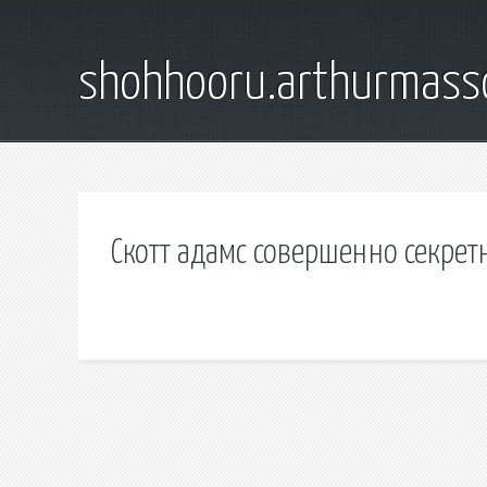
shohhooru.arthurmass
Скотт адамс совершенно секре