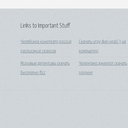
Links to Important Stuff
Челябинск кинотеатр россия
Скачать игру фар край 3 на
расписание сеансов
компьютер
Мировые детективы скачать
Челентано джекпот скачать
бесплатно fb2
торрент