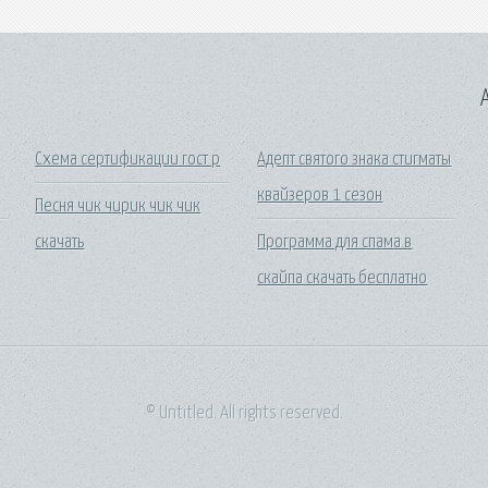
A
Схема сертификации гост р
Адепт святого знака стигматы
квайзеров 1 сезон
Песня чик чирик чик чик
скачать
Программа для спама в
скайпа скачать бесплатно
© Untitled. All rights reserved.