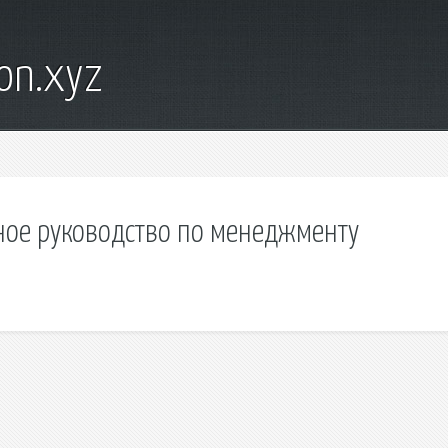
on.xyz
тное руководство по менеджменту