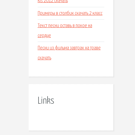
Kis 2012 скачать
Примеры в столбик скачать 2 класс
Текст песни оставь в покое на
сердце
Песни из фильма завтрак на траве
скачать
Links