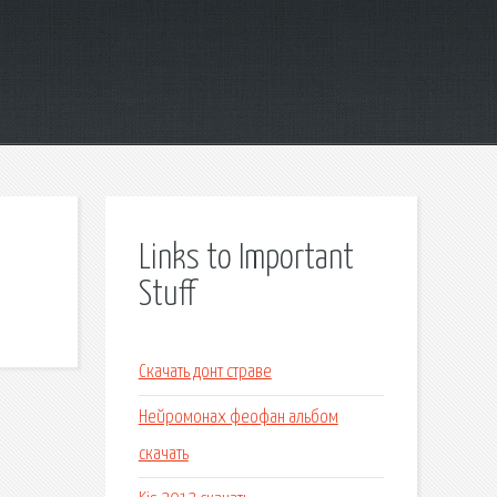
Links to Important
Stuff
Скачать донт страве
Нейромонах феофан альбом
скачать