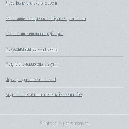
Люси фильмы скачать торрент
Расписание электричек от обухова до колпино
Текст песни сочи ляпис трубецкой
Минусовка виагра я не поняла
Мод на анимацию еды в skyrim
Игры для девочек screenshot
Андрей шляхов книги скачать бесплатно fb2
© Untitled. All rights reserved.