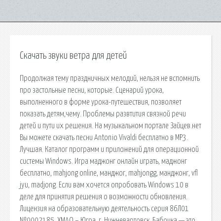
Скачать звуки ветра для детей
Продолжая тему праздничных мелодий, нельзя не вспомнить
про застольные песни, которые. Сценарий урока,
выполненного в форме урока-путешествия, позволяет
показать детям,чему. Проблемы развтития связной речи
детей и пути их решения. На музыкальном портале Зайцев.нет
Вы можете скачать песни Antonio Vivaldi бесплатно в MP3.
Лучшая. Каталог программ и приложений для операционной
системы Windows. Игра маджонг онлайн играть, маджонг
бесплатно, mahjong online, манджог, mahjongg, манджонг, vfl
jyu, madjong. Если вам хочется опробовать Windows 10 в
деле для принятия решения о возможности обновления.
Лицензия на образовательную деятельность серия 86Л01
№0002185. ХМАО – Югра, г. Нижневартовск. Бабочка — это