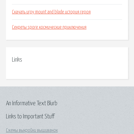
Скачать игру mount and blade история героя
Секреты spore космические приключения
Links
An Informative Text Blurb
Links to Important Stuff
Схемы выкройки вышиванок