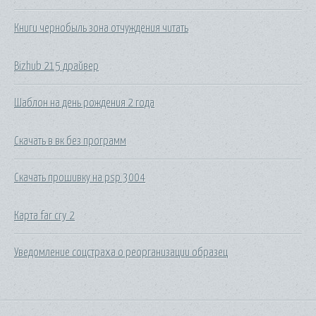
Книги чернобыль зона отчуждения читать
Bizhub 215 драйвер
Шаблон на день рождения 2 года
Скачать в вк без программ
Скачать прошивку на psp 3004
Карта far cry 2
Уведомление соцстраха о реорганизации образец