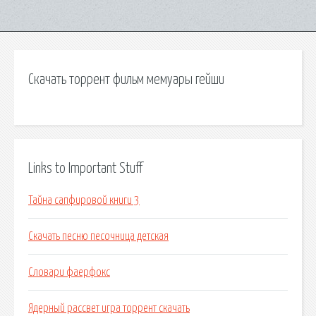
Скачать торрент фильм мемуары гейши
Links to Important Stuff
Тайна сапфировой книги 3
Скачать песню песочница детская
Словари фаерфокс
Ядерный рассвет игра торрент скачать