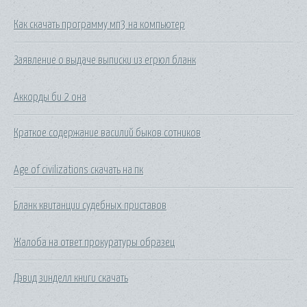
Как скачать программу мп3 на компьютер
Заявление о выдаче выписки из егрюл бланк
Аккорды би 2 она
Краткое содержание василий быков сотников
Age of civilizations скачать на пк
Бланк квитанции судебных приставов
Жалоба на ответ прокуратуры образец
Дэвид зинделл книги скачать