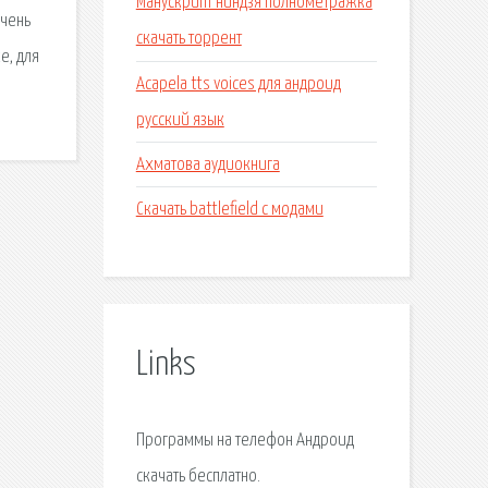
Манускрипт ниндзя полнометражка
Очень
скачать торрент
е, для
Acapela tts voices для андроид
русский язык
Ахматова аудиокнига
Скачать battlefield с модами
Links
Программы на телефон Андроид
скачать бесплатно.