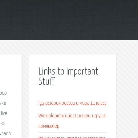
Links to Important
Stuff
узер
зыке
Гдз история россии и мира 11 класс
live
Winx bloomix quest скачать игру на
ики
компьютер
 вас в