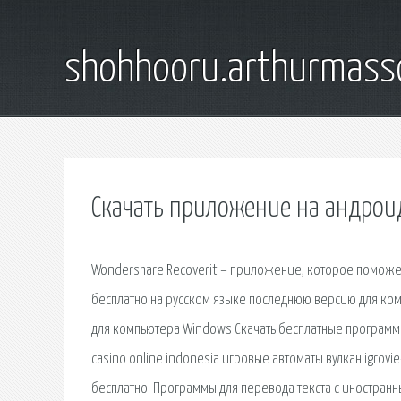
shohhooru.arthurmass
Скачать приложение на андрои
Wondershare Recoverit – приложение, которое поможет
бесплатно на русском языке последнюю версию для комп
для компьютера Windows Скачать бесплатные программы 
casino online indonesia игровые автоматы вулкан igrov
бесплатно. Программы для перевода текста с иностра