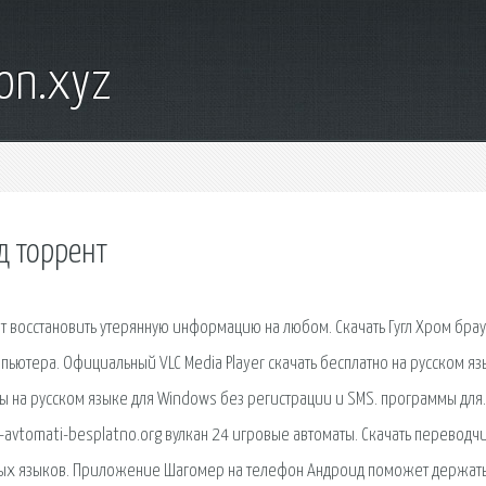
on.xyz
д торрент
 восстановить утерянную информацию на любом. Скачать Гугл Хром бра
ьютера. Официальный VLC Media Player скачать бесплатно на русском я
на русском языке для Windows без регистрации и SMS. программы для. 
ie-avtomati-besplatno.org вулкан 24 игровые автоматы. Скачать переводч
нных языков. Приложение Шагомер на телефон Андроид поможет держать