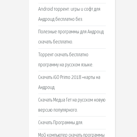
Android торрент: игры и софт для
Андроид бесплатно без.
Полезные программы для Андроид
скачать бесплатно.
Торрент cкачать бесплатно
программу на русском языке.
Скачать iGO Primo 2018 +карты на
Андроид.
Скачать Медиа Гет на русском новую
версию популярного.
Скачать Программы для.
Мой компьютер скачать программы