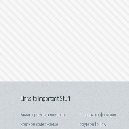
Links to Important Stuff
Анализ ромео и джульетта
Скачать bin файл для
краткое содержание
роутера tp link