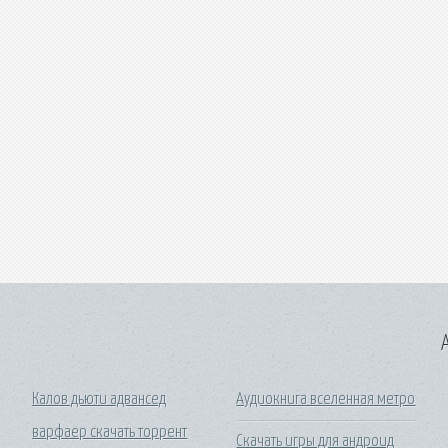
A
Калов дьюти адвансед
Аудиокнига вселенная метро
варфаер скачать торрент
Скачать игры для андроид