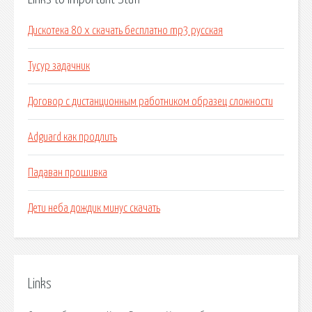
Дискотека 80 х скачать бесплатно mp3 русская
Тусур задачник
Договор с дистанционным работником образец сложности
Adguard как продлить
Падаван прошивка
Дети неба дождик минус скачать
Links