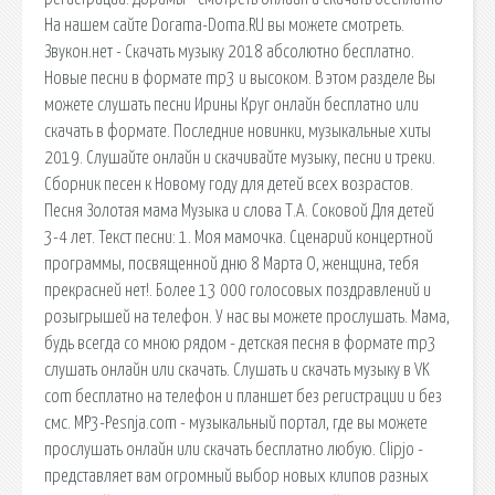
На нашем сайте Dorama-Doma.RU вы можете смотреть.
Звукон.нет - Скачать музыку 2018 абсолютно бесплатно.
Новые песни в формате mp3 и высоком. В этом разделе Вы
можете слушать песни Ирины Круг онлайн бесплатно или
скачать в формате. Последние новинки, музыкальные хиты
2019. Слушайте онлайн и скачивайте музыку, песни и треки.
Сборник песен к Новому году для детей всех возрастов.
Песня Золотая мама Музыка и слова Т.А. Соковой Для детей
3-4 лет. Текст песни: 1. Моя мамочка. Сценарий концертной
программы, посвященной дню 8 Марта О, женщина, тебя
прекрасней нет!. Более 13 000 голосовых поздравлений и
розыгрышей на телефон. У нас вы можете прослушать. Мама,
будь всегда со мною рядом - детская песня в формате mp3
слушать онлайн или скачать. Слушать и скачать музыку в VK
com бесплатно на телефон и планшет без регистрации и без
смс. MP3-Pesnja.com - музыкальный портал, где вы можете
прослушать онлайн или скачать бесплатно любую. Clipjo -
представляет вам огромный выбор новых клипов разных