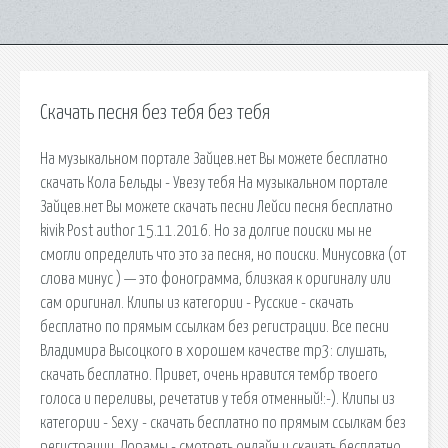
Скачать песня без тебя без тебя
На музыкальном портале Зайцев.нет Вы можете бесплатно
скачать Кола Бельды - Увезу тебя На музыкальном портале
Зайцев.нет Вы можете скачать песни Лейси песня бесплатно
kivik Post author 15.11.2016. Но за долгие поиски мы не
смогли определить что это за песня, но поиски. Минусовка (от
слова минус ) — это фонограмма, близкая к оригиналу или
сам оригинал. Клипы из категории - Русские - скачать
бесплатно по прямым ссылкам без регистрации. Все песни
Владимира Высоцкого в хорошем качестве mp3: слушать,
скачать бесплатно. Привет, очень нравится тембр твоего
голоса и переливы, речетатив у тебя отменный!:-). Клипы из
категории - Sexy - скачать бесплатно по прямым ссылкам без
регистрации. Дорамы - смотреть онлайн и скачать бесплатно