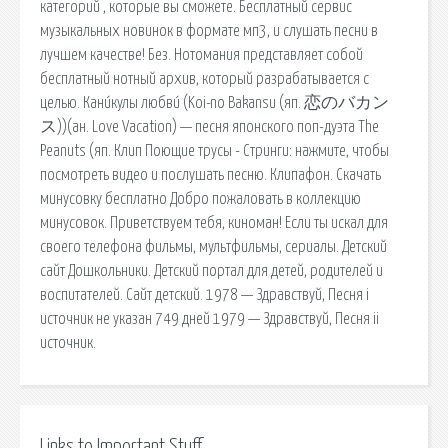
категорий , которые вы сможете. Бесплатный сервис
музыкальных новинок в формате мп3, и слушать песни в
лучшем качестве! Без. Нотомания представляет собой
бесплатный нотный архив, который разрабатывается с
целью. Кани́кулы любви́ (Koi-no Bakansu (яп. 恋のバカン
ス))(ан. Love Vacation) — песня японского поп-дуэта The
Peanuts (яп. Клип Поющие трусы - Стринги: нажмите, чтобы
посмотреть видео и послушать песню. Клипафон. Скачать
минусовку бесплатно Добро пожаловать в коллекцию
минусовок. Приветствуем тебя, киноман! Если ты искал для
своего телефона фильмы, мультфильмы, сериалы. Детский
сайт Дошкольники. Детский портал для детей, родителей и
воспитателей. Сайт детский. 1978 — Здравствуй, Песня i
источник не указан 749 дней 1979 — Здравствуй, Песня ii
источник.
Links to Important Stuff