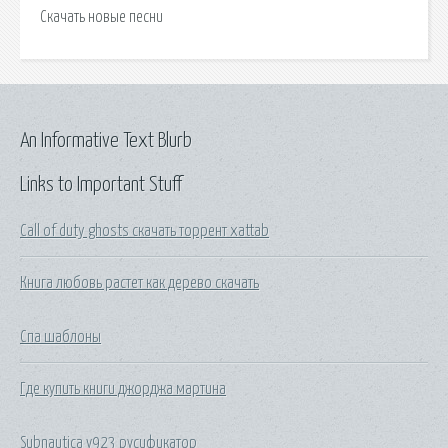
Скачать новые песни
An Informative Text Blurb
Links to Important Stuff
Call of duty ghosts скачать торрент xattab
Книга любовь растет как дерево скачать
Спа шаблоны
Где купить книги джорджа мартина
Subnautica v923 русификатор