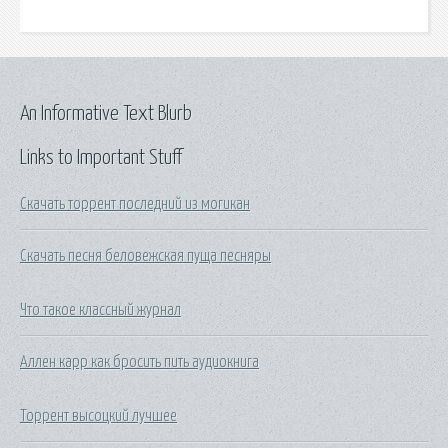
An Informative Text Blurb
Links to Important Stuff
Скачать торрент последний из могикан
Скачать песня беловежская пуща песняры
Что такое классный журнал
Аллен карр как бросить пить аудиокнига
Торрент высоцкий лучшее