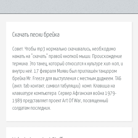
Скачать песни брейка
Совет. Чтобы mp3 нормально скачивались, необходимо
нажать на "скачать" правой кнопкой мыши. Происхождение
термина. Это танец, который относится к культуре хип-хоп, и
внутри неё. 17 февраля Мияви был приглашён танцором
брейка Mr. Freeze для выступления с местным диджеем. ТАБ
(англ. tab контакт; символ табуляции). комп. Клавиша на
клавиатуре компьютера. Сервер Афганская война 1979-
1989 представляет проект Art Of War, посвященный
солдатам последних.