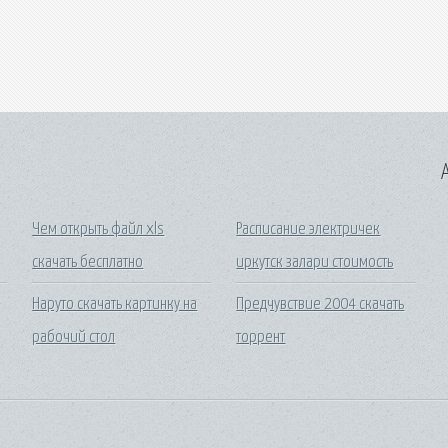
A
Чем открыть файл xls
Расписание электричек
скачать бесплатно
иркутск залари стоимость
Наруто скачать картинку на
Предчувствие 2004 скачать
рабочий стол
торрент