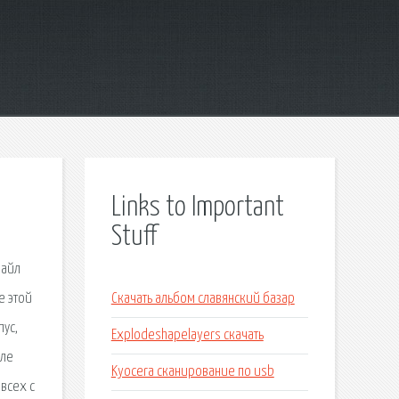
Links to Important
Stuff
файл
е этой
Скачать альбом славянский базар
пус,
Explodeshapelayers скачать
сле
Kyocera сканирование по usb
всех с