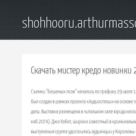
shohhooru.arthurmass
Скачать мистер кредо новинки
Съемки "Бешеных псов" начались по графику 29 июля 19
был создан в рамках проекта «Аудиостатьи» на основе э
даты. Выставка размещена в читальном зале юридической
каб.207А). Джо Кэбот, широко известный в криминальн
выступления группа удостоилась аудиенции у Королевы