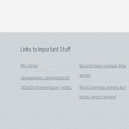
Links to Important Stuff
Mjp player
Воскресенье каждый день
аниме
Заповедники свердловской
области презентация 3 класс
Юрий шатунов скачать все
песни через торрент