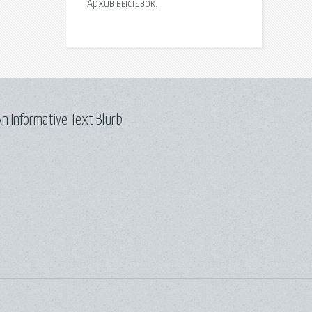
Архив выставок.
n Informative Text Blurb