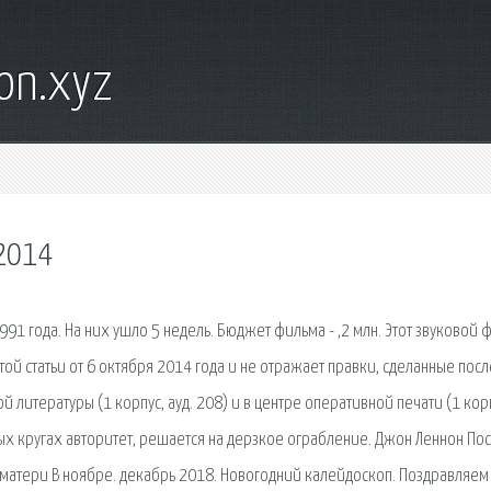
on.xyz
 2014
91 года. На них ушло 5 недель. Бюджет фильма - ,2 млн. Этот звуковой 
той статьи от 6 октября 2014 года и не отражает правки, сделанные посл
 литературы (1 корпус, ауд. 208) и в центре оперативной печати (1 кор
ых кругах авторитет, решается на дерзкое ограбление. Джон Леннон По
-матери В ноябре. декабрь 2018. Новогодний калейдоскоп. Поздравляем 