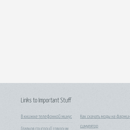
Links to Important Stuff
В книжке телефонной минус
Как скачать моды на фарми
симулятор
Гладков григорий говорим