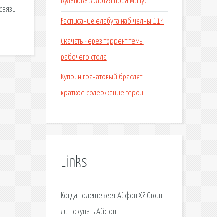
Буланова золотая пора минус
 связи
Расписание елабуга наб челны 114
Скачать через торрент темы
рабочего стола
Куприн гранатовый браслет
краткое содержание герои
Links
Когда подешевеет Айфон X? Стоит
ли покупать Айфон.