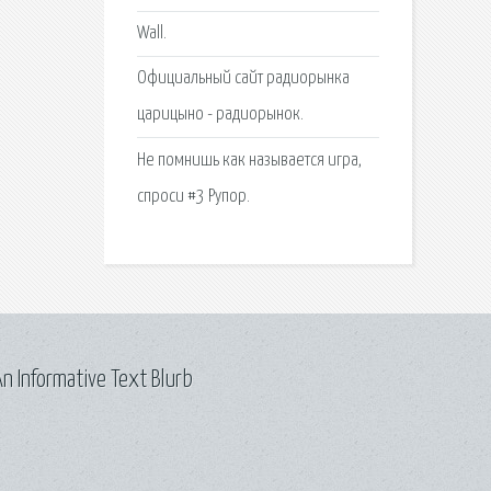
Wall.
Официальный сайт радиорынка
царицыно - радиорынок.
Не помнишь как называется игра,
спроси #3 Рупор.
n Informative Text Blurb