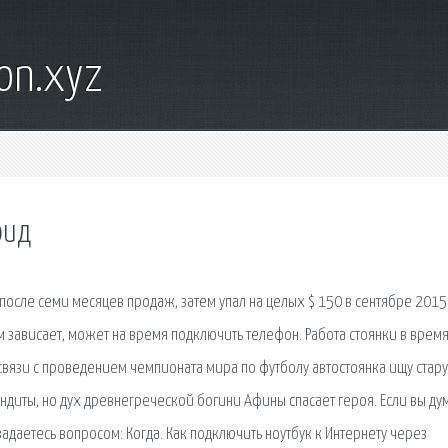
on.xyz
оид
 после семи месяцев продаж, затем упал на целых $ 150 в сентябре 2015 
 зависает, может на время подключить телефон. Работа стоянки в врем
связи с проведением чемпионата мира по футболу автостоянка ищу стар
бандиты, но дух древнегреческой богини Афины спасает героя. Если вы ду
задаетесь вопросом: Когда. Как подключить ноутбук к Интернету через