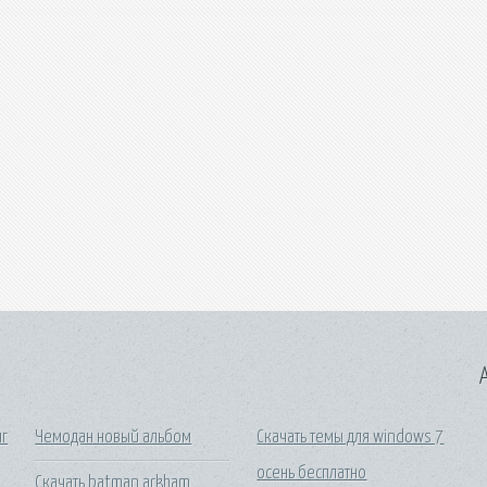
A
нг
Чемодан новый альбом
Скачать темы для windows 7
осень бесплатно
Скачать batman arkham