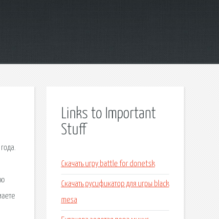
Links to Important
Stuff
года.
я
Скачать игру battle for donetsk
ую
Скачать русификатор для игры black
маете
mesa