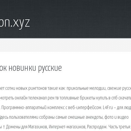
on.xyz
нок новинки русские
ает сотни новых рингтонов такие как: прикольные мелодии, свежие русс
треть онлайн телеканал рен тв топливные брикеты купить в спб скачат
. Программно-аппаратный комплекс с веб-интерфейсом. L4F.ru – для люд
 Здесь пользователями собраны самые смешные анекдоты, фото и видео
↑ Домены для Магазинов, Интернет-магазинов, Распродаж. Часть третья: