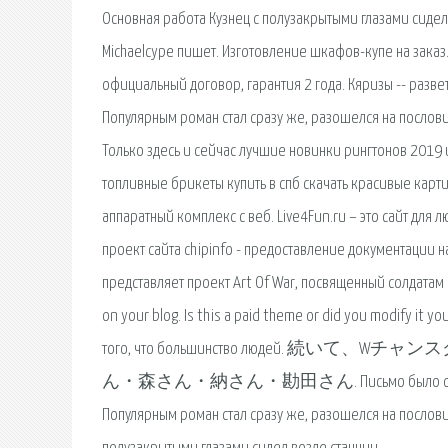
Основная работа Кузнец с полузакрытыми глазами сидел
Michaelcype пишет. Изготовление шкафов-купе на заказ
официальный договор, гарантия 2 года. Кяризы -- разв
Популярным роман стал сразу же, разошелся на послови
Только здесь и сейчас лучшие новинки рингтонов 2019 
топливные брикеты купить в спб скачать красивые карт
аппаратный комплекс с веб. Live4Fun.ru – это сайт для 
проект сайта chipinfo - предоставление документации 
представляет проект Art Of War, посвященный солдатам пос
on your blog. Is this a paid theme or did you modify it
того, что большинство людей
ん・森さん・納さん・勘田さん. Письмо было от Татьяны Алекс
Популярным роман стал сразу же, разошелся на пословиц