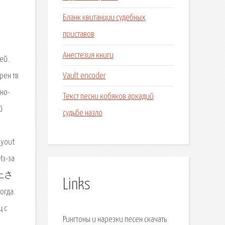
Бланк квитанции судебных
приставов
Анестезия книги
ей.
Vault encoder
рен тв
мно-
Текст песни кобяков аркадий
й
судьбе назло
ayout
Из-за
山上さ
Links
гда.
ц с
Рингтоны и нарезки песен скачать