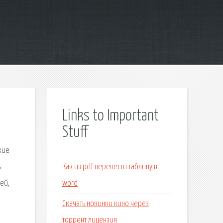
Links to Important
Stuff
кие
ь
Как из pdf перенести таблицу в
ей,
word
Скачать новинки кино через
торрент лицензия