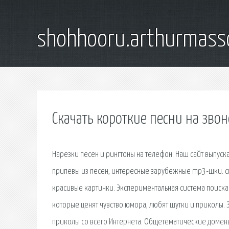
shohhooru.arthurmass
Скачать короткие песни на зво
Нарезки песен и рингтоны на телефон. Наш сайт выпуск
припевы из песен, интересные зарубежные mp3-шки. смо
красивые картинки. Экспериментальная система поиска
которые ценят чувство юмора, любят шутки и приколы.
приколы со всего Интернета. Общетематические домены 