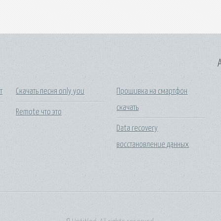
A
т
Скачать песня only you
Прошивка на смартфон
скачать
Remote что это
Data recovery
восстановление данных