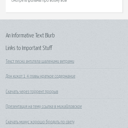
смотреть фильмы про войну вов
An Informative Text Blurb
Links to Important Stuff
Текст песни антитела шаленими ветрами
Дон кихот 1 4 главы краткое содержание
Скачать через торрент прорыв
Презентация на тему ссылка в михайловское
Скачать минус хорошо бродить по свету