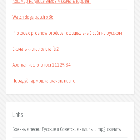
Кошмар на улице вязов 4 скачать торрент
Watch dogs patch x86
Photodex proshow producer официальный сайт на русском
Скачать книга лолита fb2
Азотная кислота гост 11125 84
Порадуй гармошка скачать песню
Links
Военные песни: Русские и Советские - клипы и mp3 скачать.