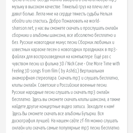
музыку в высоком качестве. Тяжелый груз на плечи лег и
давит болью. Легла мне на сердце тяжесть судьбы Нельзя
обойти или спастись. Добро Пожаловать на world-
shanson.net, у нас вы сможете скачать и прослушать онлайн
сборники и альбомы шансона, все абсолютно бесплатно и
без. Русские новогодние минус песни Сборник любимых и
известных караоке песен о новогодних праздниках в mp3-
файлах для воспроизведения на компьютере. Ещё раз с
чувством песни из фильма 3D / Nick Cave • One More Time with
Feeling 3D songs from film ( by Ash61) Вертикальная
анаморфная стереопара. Скачать mp3 и слушать бесплатно,
клипы онлайн. Советские и Российские военные песни.
Русские народные песни слушать и скачать mp3 онлайн
бесплатно. Здесь вы сможете скачать клипы шансона, а также
найдете другие концертные видео записи. Заходите к нам!
Здесь Вы сможете скачать все альбомы Бутырки. Вся
дискография лучшей. На нашем сайте zf-fm можно слушать
онлайн или скачать самые популярные mp3 песни бесплатно.