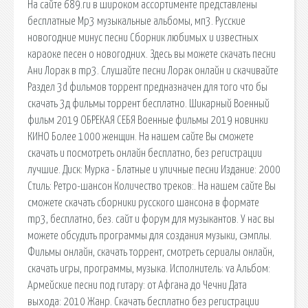
На сайте 689.ru в широком ассортименте представлены
бесплатные Mp3 музыкальные альбомы, мп3. Русские
новогодние минус песни Сборник любимых и известных
караоке песен о новогодних. Здесь вы можете скачать песни
Ани Лорак в mp3. Слушайте песни Лорак онлайн и скачивайте
Раздел 3d фильмов торрент предназначен для того что бы
скачать 3д фильмы торрент бесплатно. Шикарный Военный
фильм 2019 ОБРЕКАЯ СЕБЯ Военные фильмы 2019 новинки
КИНО Более 1000 женщин. На нашем сайте Вы сможете
скачать и посмотреть онлайн бесплатно, без регистрации
лучшие. Диск: Мурка - Блатные и уличные песни Издание: 2000
Стиль: Ретро-шансон Количество треков:. На нашем сайте Вы
сможете скачать сборники русского шансона в формате
mp3, бесплатно, без. cайт и форум для музыкантов. У нас вы
можете обсудить программы для создания музыки, сэмплы.
Фильмы онлайн, скачать торрент, смотреть сериалы онлайн,
скачать игры, программы, музыка. Исполнитель: va Альбом:
Армейские песни под гитару: от Афгана до Чечни Дата
выхода: 2010 Жанр. Скачать бесплатно без регистрации