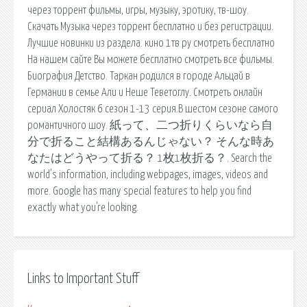
через торрент фильмы, игры, музыку, эротику, тв-шоу.
Скачать Музыка через торрент бесплатно и без регистрации.
Лучшие новинки из раздела. кино 1тв ру смотреть бесплатно
На нашем сайте Вы можете бесплатно смотреть все фильмы.
Биография Детство. Таркан родился в городе Альцай в
Германии в семье Али и Неше Теветоглу. Смотреть онлайн
сериал Холостяк 6 сезон 1-13 серия.В шестом сезоне самого
романтичного шоу. 紙って、二つ折りくらいなら自
分で折ること結構あるんじゃない？ そんな時あ
なたはどうやって折る？ 1枚1枚折る？. Search the
world's information, including webpages, images, videos and
more. Google has many special features to help you find
exactly what you're looking.
Links to Important Stuff