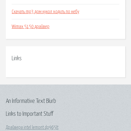
Скачать mp3 дом кукол ходить по небу
Wimax 5150 драйвер
Links
An Informative Text Blurb
Links to Important Stuff
Драйвера intel lemont dp965lt