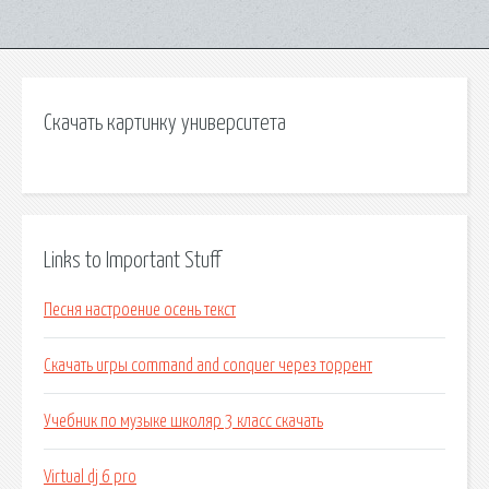
Скачать картинку университета
Links to Important Stuff
Песня настроение осень текст
Скачать игры command and conquer через торрент
Учебник по музыке школяр 3 класс скачать
Virtual dj 6 pro