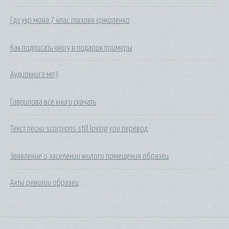
Гдз укр мова 7 клас глазова єрмоленко
Как подписать книгу в подарок примеры
Аудиокнига мп3
Гаврилова все книги скачать
Текст песни scorpions still loving you перевод
Заявление о заселении жилого помещения образец
Акты ревизии образец