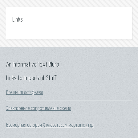
Links
An Informative Text Blurb
Links to Important Stuff
Все книги астафьева
Электронное сопротивление схема
Всемирная история 9 класс гисем мартынюк гдз