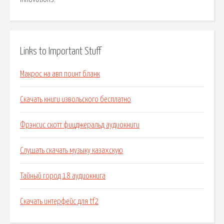
Links to Important Stuff
Макрос на авп поинт бланк
Скачать книги извольского бесплатно
Фрэнсис скотт фицджеральд аудиокниги
Слушать скачать музыку казахскую
Тайный город 18 аудиокнига
Скачать интерфейс для tf2