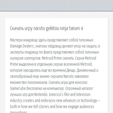
Скачать игру naruto gekitou ninja taisen 4
Мастера ниндзюцу здесь представляют собой типичных
Damage Dealers, знатоки тайдзюцу делают упор на защиту, а
эксперты гендзюцу по факту представляют собой типичных
хилеров-саппортов. Metroid Prime скачать. Серия Metroid
Prime выделена в отдельную серию вселенной Metroid,
которая зародилась ещё во времена Денди. Динамичный и
своеобразный мир аниме-сериала Naruto завоевал
множество поклонников. Скачать игры для консоли
GameCube бесплатно на компьютер. Огромный каталог
лучших игр для Nintendo. America’s film and television
industry creates and embraces new advances in technology—
both in how we tell stories and how we engage audiences.
Innovations.