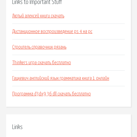
Links to Important Stuff
Лютый алексей книги скачать
Дистанционное воспроизведение ps 4 на pc
Строитель справочник рязань
Thinkers игра скачать бесплатно
Гацкевич английский язык грамматика книга 1 онлайн
Программа d3dx9 36 dll скачать бесплатно
Links